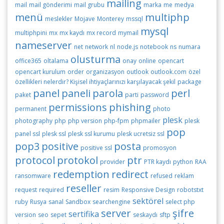
mailing
mail
mail gönderimi
mail grubu
marka
me
medya
menü
multiphp
meslekler
Mojave
Monterey
mssql
mysql
multiphpini
mx
mx kaydı
mx record
mymail
nameserver
net
network
nl
node.js
notebook
ns
numara
olusturma
office365
oltalama
onay
online
opencart
opencart kurulum
order
organizasyon
outlook
outlook.com
özel
özellikleri nelerdir? Kişisel ihtiyaçlarınızı karşılayacak şekil
package
panel
paneli
parola
perl
paket
parti
password
permissions
phishing
permanent
photo
plesk
photography
php
php version
php-fpm
phpmailer
plesk
pop
panel ssl
plesk ssl
plesk ssl kurumu
plesk ucretsiz ssl
pop3
positive
posta
positive ssl
promosyon
protocol
protokol
ptr
provider
PTR kaydı
python
RAA
redemption
redirect
ransomware
refused
reklam
reseller
request
required
resim
Responsive Design
robotstxt
sektörel
ruby
Rusya
sanal
Sandbox
searchengine
select php
server
şifre
sertifika
version
seo
sepet
seskaydı
sftp