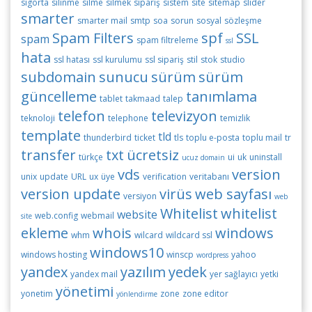
sigorta
silinme
silme
silmek
sipariş
sistem
site
sitemap
slider
smarter
smarter mail
smtp
soa
sorun
sosyal
sözleşme
Spam Filters
spf
SSL
spam
spam filtreleme
ssl
hata
ssl hatası
ssl kurulumu
ssl sipariş
stil
stok
studio
subdomain
sunucu
sürüm
sürüm
güncelleme
tanımlama
tablet
takmaad
talep
telefon
televizyon
teknoloji
telephone
temizlik
template
tld
thunderbird
ticket
tls
toplu e-posta
toplu mail
tr
transfer
txt
ücretsiz
türkçe
ui
uk
uninstall
ucuz domain
vds
version
unix
update
URL
ux
üye
verification
veritabanı
version update
virüs
web sayfası
versiyon
web
Whitelist
whitelist
website
web.config
webmail
site
ekleme
whois
windows
whm
wilcard
wildcard ssl
windows10
windows hosting
winscp
yahoo
wordpress
yandex
yazılım
yedek
yandex mail
yer sağlayıcı
yetki
yönetimi
yonetim
zone
zone editor
yönlendirme