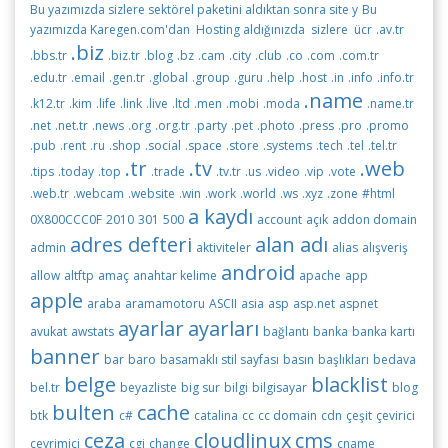
Bu yazımızda sizlere sektörel paketini aldıktan sonra site y
Bu
yazımızda Karegen.com'dan Hosting aldığınızda sizlere ücr
.av.tr
.biz
.bbs.tr
.biz.tr
.blog
.bz
.cam
.city
.club
.co
.com
.com.tr
.edu.tr
.email
.gen.tr
.global
.group
.guru
.help
.host
.in
.info
.info.tr
.name
.k12.tr
.kim
.life
.link
.live
.ltd
.men
.mobi
.moda
.name.tr
.net
.net.tr
.news
.org
.org.tr
.party
.pet
.photo
.press
.pro
.promo
.pub
.rent
.ru
.shop
.social
.space
.store
.systems
.tech
.tel
.tel.tr
.tr
.tv
.web
.tips
.today
.top
.trade
.tv.tr
.us
.video
.vip
.vote
.web.tr
.webcam
.website
.win
.work
.world
.ws
.xyz
.zone
#html
a kaydı
0X800CCC0F
2010
301
500
account
açık
addon domain
adres defteri
alan adı
admin
aktiviteler
alias
alışveriş
android
allow
altftp
amaç
anahtar kelime
apache
app
apple
araba
aramamotoru
ASCII
asia
asp
asp.net
aspnet
ayarlar
ayarları
avukat
awstats
bağlantı
banka
banka kartı
banner
bar
baro
basamaklı stil sayfası
basın
başlıkları
bedava
belge
blacklist
bel.tr
beyazliste
big sur
bilgi
bilgisayar
blog
bulten
cache
btk
c#
catalina
cc
cc domain
cdn
çeşit
çevirici
ceza
cloudlinux
cms
çevrimiçi
cgi
change
cname