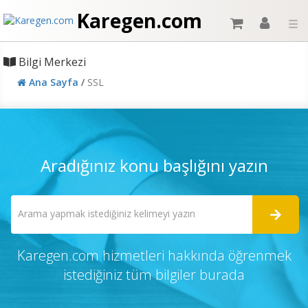
Karegen.com
☰
Bilgi Merkezi
Ana Sayfa
/
SSL
Aradığınız konu başlığını yazın
Karegen.com hizmetleri hakkında öğrenmek
istediğiniz tüm bilgiler burada