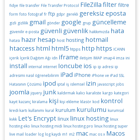
FileZilla
filter
filtre
fidye
file transfer
File Transfer Protocol
gereksiz eposta
ftp
form
foto
fotoğraf
fr
gdpr
gerekli
gmail
google
güncelleme
gizli
gizlilik
gönder
grup
güvenli
güvenlik
hata
güvenilir e-posta
hakkımızda
hazır
hesap
hotmail
hosting
hatası
host
htaccess
html
html5
http
https
htpps
ICANN
iframe
içerik
İçerik Dağıtım Ağı
idn
iletişim
IMAP
imap4
imza
ini
install
Ioncube
ios
internal
internet
ip
ip adresi
ip
iPad
iPhone
adresimi nasıl öğrenebilirim
iPhone ve iPad SSL
ipod
izin
Hatasının Çözümü
iptal
iş
islemsel
javascript
jobs
joomla
junk
jquery
kaldırmak
kalıcı
karaliste
kargo
kategori
kişi
kontrol
kayıt
kazanç
kiralama
kişi ekleme
klasör
kod
kurulumu
kurulum
kredi kartı
kullanımı
kural
kurumsal
Let's Encrypt
linux hosting
linux
kvkk
linux
hosting eko
linux hosting midi
linux hosting pro
linux hosting super
mac
Macos
live mail
loader
log
log kaydı
m1
m2
mac os x