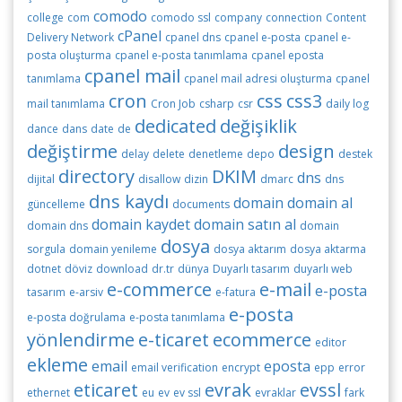
comodo
college
com
comodo ssl
company
connection
Content
cPanel
Delivery Network
cpanel dns
cpanel e-posta
cpanel e-
posta oluşturma
cpanel e-posta tanımlama
cpanel eposta
cpanel mail
tanımlama
cpanel mail adresi oluşturma
cpanel
cron
css
css3
mail tanımlama
Cron Job
csharp
csr
daily log
dedicated
değişiklik
dance
dans
date
de
değiştirme
design
delay
delete
denetleme
depo
destek
directory
DKIM
dns
dijital
disallow
dizin
dmarc
dns
dns kaydı
domain
domain al
güncelleme
documents
domain kaydet
domain satın al
domain dns
domain
dosya
sorgula
domain yenileme
dosya aktarım
dosya aktarma
dotnet
döviz
download
dr.tr
dünya
Duyarlı tasarım
duyarlı web
e-commerce
e-mail
e-posta
tasarım
e-arsiv
e-fatura
e-posta
e-posta doğrulama
e-posta tanımlama
yönlendirme
e-ticaret
ecommerce
editor
ekleme
email
eposta
email verification
encrypt
epp
error
eticaret
evrak
evssl
ethernet
eu
ev
ev ssl
evraklar
fark