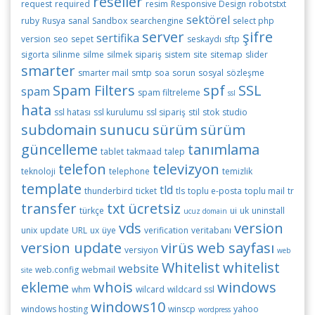
reseller
request
required
resim
Responsive Design
robotstxt
sektörel
ruby
Rusya
sanal
Sandbox
searchengine
select php
server
şifre
sertifika
version
seo
sepet
seskaydı
sftp
sigorta
silinme
silme
silmek
sipariş
sistem
site
sitemap
slider
smarter
smarter mail
smtp
soa
sorun
sosyal
sözleşme
Spam Filters
spf
SSL
spam
spam filtreleme
ssl
hata
ssl hatası
ssl kurulumu
ssl sipariş
stil
stok
studio
subdomain
sunucu
sürüm
sürüm
güncelleme
tanımlama
tablet
takmaad
talep
telefon
televizyon
teknoloji
telephone
temizlik
template
tld
thunderbird
ticket
tls
toplu e-posta
toplu mail
tr
transfer
txt
ücretsiz
türkçe
ui
uk
uninstall
ucuz domain
vds
version
unix
update
URL
ux
üye
verification
veritabanı
version update
virüs
web sayfası
versiyon
web
Whitelist
whitelist
website
web.config
webmail
site
ekleme
whois
windows
whm
wilcard
wildcard ssl
windows10
windows hosting
winscp
yahoo
wordpress