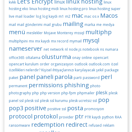
Let's Encrypt
linux hosting
linux
kvkk
linux
hosting eko
linux hosting midi
linux hosting pro
linux hosting super
mac
Macos
live mail
loader
log
log kaydı
m1
m2
mac os x
mailing
mail
mail gönderimi
mail grubu
marka
me
medya
menü
multiphp
meslekler
Mojave
Monterey
mssql
mysql
multiphpini
mx
mx kaydı
mx record
mymail
nameserver
net
network
nl
node.js
notebook
ns
numara
olusturma
office365
oltalama
onay
online
opencart
opencart kurulum
order
organizasyon
outlook
outlook.com
özel
özellikleri nelerdir? Kişisel ihtiyaçlarınızı karşılayacak şekil
package
panel
paneli
parola
perl
paket
parti
password
permissions
phishing
permanent
photo
plesk
photography
php
php version
php-fpm
phpmailer
plesk
pop
panel ssl
plesk ssl
plesk ssl kurumu
plesk ucretsiz ssl
pop3
positive
posta
positive ssl
promosyon
protocol
protokol
ptr
provider
PTR kaydı
python
RAA
redemption
redirect
ransomware
refused
reklam