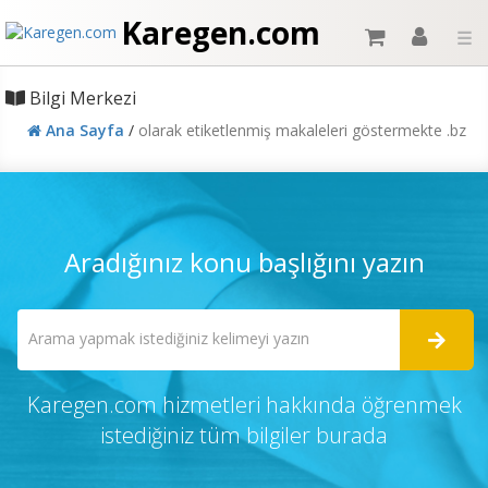
Karegen.com
☰
Bilgi Merkezi
Ana Sayfa
/
olarak etiketlenmiş makaleleri göstermekte .bz
Aradığınız konu başlığını yazın
Karegen.com hizmetleri hakkında öğrenmek
istediğiniz tüm bilgiler burada