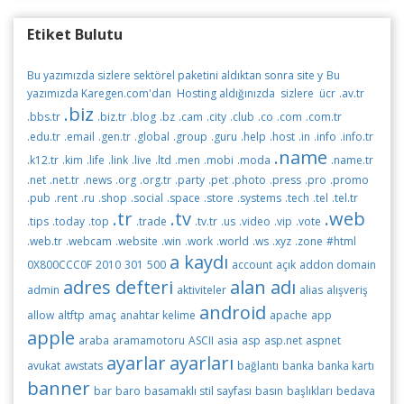
Etiket Bulutu
Bu yazımızda sizlere sektörel paketini aldıktan sonra site y
Bu
yazımızda Karegen.com'dan Hosting aldığınızda sizlere ücr
.av.tr
.biz
.bbs.tr
.biz.tr
.blog
.bz
.cam
.city
.club
.co
.com
.com.tr
.edu.tr
.email
.gen.tr
.global
.group
.guru
.help
.host
.in
.info
.info.tr
.name
.k12.tr
.kim
.life
.link
.live
.ltd
.men
.mobi
.moda
.name.tr
.net
.net.tr
.news
.org
.org.tr
.party
.pet
.photo
.press
.pro
.promo
.pub
.rent
.ru
.shop
.social
.space
.store
.systems
.tech
.tel
.tel.tr
.tr
.tv
.web
.tips
.today
.top
.trade
.tv.tr
.us
.video
.vip
.vote
.web.tr
.webcam
.website
.win
.work
.world
.ws
.xyz
.zone
#html
a kaydı
0X800CCC0F
2010
301
500
account
açık
addon domain
adres defteri
alan adı
admin
aktiviteler
alias
alışveriş
android
allow
altftp
amaç
anahtar kelime
apache
app
apple
araba
aramamotoru
ASCII
asia
asp
asp.net
aspnet
ayarlar
ayarları
avukat
awstats
bağlantı
banka
banka kartı
banner
bar
baro
basamaklı stil sayfası
basın
başlıkları
bedava