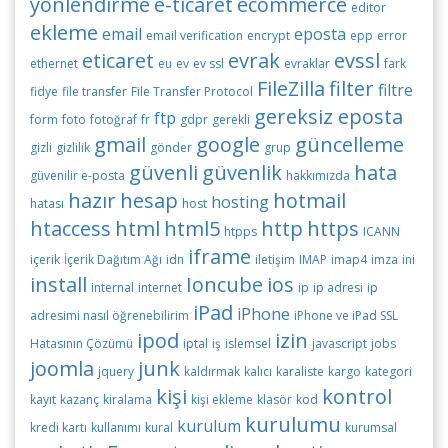
yönlendirme
e-ticaret
ecommerce
editor
ekleme
email
eposta
email verification
encrypt
epp
error
eticaret
evrak
evssl
ethernet
eu
ev
ev ssl
evraklar
fark
FileZilla
filter
filtre
fidye
file transfer
File Transfer Protocol
gereksiz eposta
ftp
form
foto
fotoğraf
fr
gdpr
gerekli
gmail
google
güncelleme
gizli
gizlilik
gönder
grup
güvenli
güvenlik
hata
güvenilir e-posta
hakkımızda
hazır
hesap
hotmail
hosting
hatası
host
htaccess
html
html5
http
https
htpps
ICANN
iframe
içerik
İçerik Dağıtım Ağı
idn
iletişim
IMAP
imap4
imza
ini
install
Ioncube
ios
internal
internet
ip
ip adresi
ip
iPad
iPhone
adresimi nasıl öğrenebilirim
iPhone ve iPad SSL
ipod
izin
Hatasının Çözümü
iptal
iş
islemsel
javascript
jobs
joomla
junk
jquery
kaldırmak
kalıcı
karaliste
kargo
kategori
kişi
kontrol
kayıt
kazanç
kiralama
kişi ekleme
klasör
kod
kurulumu
kurulum
kredi kartı
kullanımı
kural
kurumsal