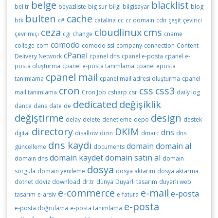
belge
blacklist
bel.tr
beyazliste
big sur
bilgi
bilgisayar
blog
bulten
cache
btk
c#
catalina
cc
cc domain
cdn
çeşit
çevirici
ceza
cloudlinux
cms
çevrimiçi
cgi
change
cname
comodo
college
com
comodo ssl
company
connection
Content
cPanel
Delivery Network
cpanel dns
cpanel e-posta
cpanel e-
posta oluşturma
cpanel e-posta tanımlama
cpanel eposta
cpanel mail
tanımlama
cpanel mail adresi oluşturma
cpanel
cron
css
css3
mail tanımlama
Cron Job
csharp
csr
daily log
dedicated
değişiklik
dance
dans
date
de
değiştirme
design
delay
delete
denetleme
depo
destek
directory
DKIM
dns
dijital
disallow
dizin
dmarc
dns
dns kaydı
domain
domain al
güncelleme
documents
domain kaydet
domain satın al
domain dns
domain
dosya
sorgula
domain yenileme
dosya aktarım
dosya aktarma
dotnet
döviz
download
dr.tr
dünya
Duyarlı tasarım
duyarlı web
e-commerce
e-mail
e-posta
tasarım
e-arsiv
e-fatura
e-posta
e-posta doğrulama
e-posta tanımlama