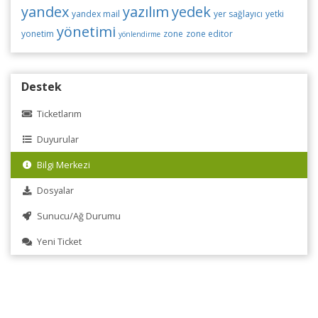
yandex
yazılım
yedek
yandex mail
yer sağlayıcı
yetki
yönetimi
yonetim
zone
zone editor
yönlendirme
Destek
Ticketlarım
Duyurular
Bilgi Merkezi
Dosyalar
Sunucu/Ağ Durumu
Yeni Ticket