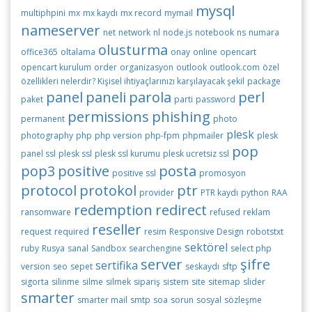
mysql
multiphpini
mx
mx kaydı
mx record
mymail
nameserver
net
network
nl
node.js
notebook
ns
numara
olusturma
office365
oltalama
onay
online
opencart
opencart kurulum
order
organizasyon
outlook
outlook.com
özel
özellikleri nelerdir? Kişisel ihtiyaçlarınızı karşılayacak şekil
package
panel
paneli
parola
perl
paket
parti
password
permissions
phishing
permanent
photo
plesk
photography
php
php version
php-fpm
phpmailer
plesk
pop
panel ssl
plesk ssl
plesk ssl kurumu
plesk ucretsiz ssl
pop3
positive
posta
positive ssl
promosyon
protocol
protokol
ptr
provider
PTR kaydı
python
RAA
redemption
redirect
ransomware
refused
reklam
reseller
request
required
resim
Responsive Design
robotstxt
sektörel
ruby
Rusya
sanal
Sandbox
searchengine
select php
server
şifre
sertifika
version
seo
sepet
seskaydı
sftp
sigorta
silinme
silme
silmek
sipariş
sistem
site
sitemap
slider
smarter
smarter mail
smtp
soa
sorun
sosyal
sözleşme