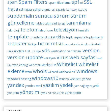
Spam Filters
spf
SSL
spam
spam filtreleme
ssl
hata
ssl hatası
ssl kurulumu
ssl sipariş
stil
stok
studio
subdomain
sunucu
sürüm
sürüm
güncelleme
tanımlama
tablet
takmaad
talep
telefon
televizyon
teknoloji
telephone
temizlik
template
tld
thunderbird
ticket
tls
toplu e-posta
toplu mail
tr
transfer
txt
ücretsiz
türkçe
ui
uk
uninstall
ucuz domain
vds
version
unix
update
URL
ux
üye
verification
veritabanı
version update
virüs
web sayfası
versiyon
web
Whitelist
whitelist
website
web.config
webmail
site
ekleme
whois
windows
whm
wilcard
wildcard ssl
windows10
windows hosting
winscp
yahoo
wordpress
yandex
yazılım
yedek
yandex mail
yer sağlayıcı
yetki
yönetimi
yonetim
zone
zone editor
yönlendirme