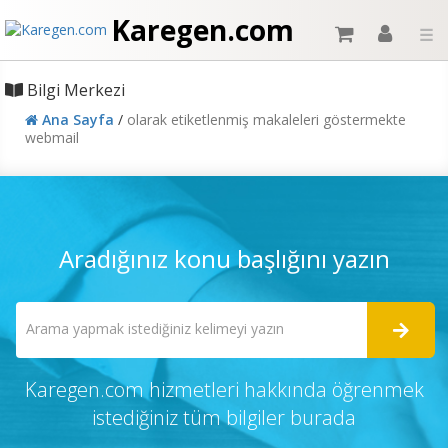
Karegen.com
☰
Bilgi Merkezi
Ana Sayfa
/
olarak etiketlenmiş makaleleri göstermekte
webmail
Aradığınız konu başlığını yazın
Karegen.com hizmetleri hakkında öğrenmek
istediğiniz tüm bilgiler burada