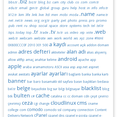
.biz
.bbs.tr
.biz.tr
.blog
.bz
.cam
.city
.club
.co
.com
.com.tr
.edu.tr
.email
.gen.tr
.global
.group
.guru
.help
.host
.in
.info
.info.tr
.name
.k12.tr
.kim
.life
.link
.live
.ltd
.men
.mobi
.moda
.name.tr
.net
.net.tr
.news
.org
.org.tr
.party
.pet
.photo
.press
.pro
.promo
.pub
.rent
.ru
.shop
.social
.space
.store
.systems
.tech
.tel
.tel.tr
.tr
.tv
.web
.tips
.today
.top
.trade
.tv.tr
.us
.video
.vip
.vote
.web.tr
.webcam
.website
.win
.work
.world
.ws
.xyz
.zone
#html
a kaydı
0X800CCC0F
2010
301
500
account
açık
addon domain
adres defteri
alan adı
admin
aktiviteler
alias
alışveriş
android
allow
altftp
amaç
anahtar kelime
apache
app
apple
araba
aramamotoru
ASCII
asia
asp
asp.net
aspnet
ayarlar
ayarları
avukat
awstats
bağlantı
banka
banka kartı
banner
bar
baro
basamaklı stil sayfası
basın
başlıkları
bedava
belge
blacklist
bel.tr
beyazliste
big sur
bilgi
bilgisayar
blog
bulten
cache
btk
c#
catalina
cc
cc domain
cdn
çeşit
çevirici
ceza
cloudlinux
cms
çevrimiçi
cgi
change
cname
comodo
college
com
comodo ssl
company
connection
Content
cPanel
Delivery Network
cpanel dns
cpanel e-posta
cpanel e-