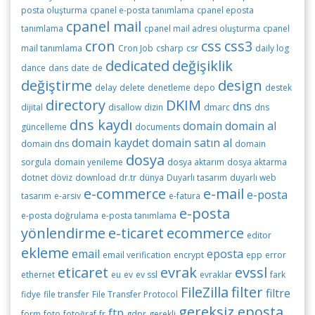
posta oluşturma
cpanel e-posta tanımlama
cpanel eposta
cpanel mail
tanımlama
cpanel mail adresi oluşturma
cpanel
cron
css
css3
mail tanımlama
Cron Job
csharp
csr
daily log
dedicated
değişiklik
dance
dans
date
de
değiştirme
design
delay
delete
denetleme
depo
destek
directory
DKIM
dns
dijital
disallow
dizin
dmarc
dns
dns kaydı
domain
domain al
güncelleme
documents
domain kaydet
domain satın al
domain dns
domain
dosya
sorgula
domain yenileme
dosya aktarım
dosya aktarma
dotnet
döviz
download
dr.tr
dünya
Duyarlı tasarım
duyarlı web
e-commerce
e-mail
e-posta
tasarım
e-arsiv
e-fatura
e-posta
e-posta doğrulama
e-posta tanımlama
yönlendirme
e-ticaret
ecommerce
editor
ekleme
email
eposta
email verification
encrypt
epp
error
eticaret
evrak
evssl
ethernet
eu
ev
ev ssl
evraklar
fark
FileZilla
filter
filtre
fidye
file transfer
File Transfer Protocol
gereksiz eposta
ftp
form
foto
fotoğraf
fr
gdpr
gerekli