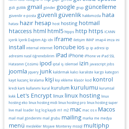
gmail
google
güncelleme
gizli
gizlilik
gönder
grup
güvenli
güvenlik
hata
güvenilir e-posta
hakkımızda
hazır
hesap
hotmail
hosting
hatası
host
htaccess
html
html5
http
https
htpps
ICANN
iframe
içerik
İçerik Dağıtım Ağı
idn
iletişim
IMAP
imap4
imza
ini
install
Ioncube
ios
internal
internet
ip
ip adresi
ip
iPad
iPhone
adresimi nasıl öğrenebilirim
iPhone ve iPad SSL
ipod
izin
Hatasının Çözümü
iptal
iş
islemsel
javascript
jobs
joomla
junk
jquery
kaldırmak
kalıcı
karaliste
kargo
kategori
kişi
kontrol
kayıt
kazanç
kiralama
kişi ekleme
klasör
kod
kurulumu
kurulum
kredi kartı
kullanımı
kural
kurumsal
Let's Encrypt
linux hosting
linux
kvkk
linux
hosting eko
linux hosting midi
linux hosting pro
linux hosting super
mac
Macos
live mail
loader
log
log kaydı
m1
m2
mac os x
mailing
mail
mail gönderimi
mail grubu
marka
me
medya
menü
multiphp
meslekler
Mojave
Monterey
mssql