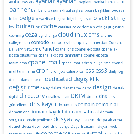
ayarlar
ayarları
avukat
awstats
bağlantı
banka
banka kartı
banner
bar
baro
basamaklı stil sayfası
basın
başlıkları
bedava
belge
blacklist
bel.tr
beyazliste
big sur
bilgi
bilgisayar
blog
bulten
cache
btk
c#
catalina
cc
cc domain
cdn
çeşit
çevirici
ceza
cloudlinux
cms
çevrimiçi
cgi
change
cname
comodo
college
com
comodo ssl
company
connection
Content
cPanel
Delivery Network
cpanel dns
cpanel e-posta
cpanel e-
posta oluşturma
cpanel e-posta tanımlama
cpanel eposta
cpanel mail
tanımlama
cpanel mail adresi oluşturma
cpanel
cron
css
css3
mail tanımlama
Cron Job
csharp
csr
daily log
dedicated
değişiklik
dance
dans
date
de
değiştirme
design
delay
delete
denetleme
depo
destek
directory
DKIM
dns
dijital
disallow
dizin
dmarc
dns
dns kaydı
domain
domain al
güncelleme
documents
domain kaydet
domain satın al
domain dns
domain
dosya
sorgula
domain yenileme
dosya aktarım
dosya aktarma
dotnet
döviz
download
dr.tr
dünya
Duyarlı tasarım
duyarlı web
e-commerce
e-mail
e-posta