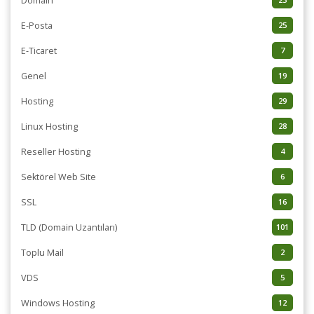
Domain
E-Posta
25
E-Ticaret
7
Genel
19
Hosting
29
Linux Hosting
28
Reseller Hosting
4
Sektörel Web Site
6
SSL
16
TLD (Domain Uzantıları)
101
Toplu Mail
2
VDS
5
Windows Hosting
12