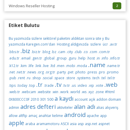
Windows Reseller Hosting
2
Etiket Bulutu
Bu yazımızda sizlere sektörel paketini aldıktan sonra site y
Bu
yazımızda Karegen.com'dan Hosting aldığınızda sizlere ücr
.av.tr
.biz
.bbs.tr
.biz.tr
.blog
.bz
.cam
.city
.club
.co
.com
.com.tr
.edu.tr
.email
.gen.tr
.global
.group
.guru
.help
.host
.in
.info
.info.tr
.name
.k12.tr
.kim
.life
.link
.live
.ltd
.men
.mobi
.moda
.name.tr
.net
.net.tr
.news
.org
.org.tr
.party
.pet
.photo
.press
.pro
.promo
.pub
.rent
.ru
.shop
.social
.space
.store
.systems
.tech
.tel
.tel.tr
.tr
.tv
.web
.tips
.today
.top
.trade
.tv.tr
.us
.video
.vip
.vote
.web.tr
.webcam
.website
.win
.work
.world
.ws
.xyz
.zone
#html
a kaydı
0X800CCC0F
2010
301
500
account
açık
addon domain
adres defteri
alan adı
admin
aktiviteler
alias
alışveriş
android
allow
altftp
amaç
anahtar kelime
apache
app
apple
araba
aramamotoru
ASCII
asia
asp
asp.net
aspnet