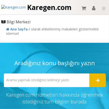
Karegen.com
☰
Bilgi Merkezi
Ana Sayfa
/
olarak etiketlenmiş makaleleri göstermekte
islemsel
Aradığınız konu başlığını yazın
Karegen.com hizmetleri hakkında öğrenmek
istediğiniz tüm bilgiler burada