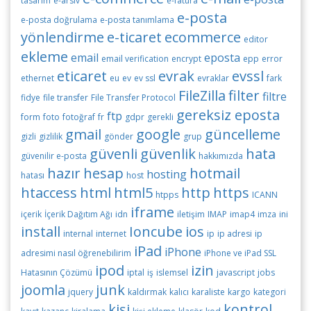
tasarım
e-arsiv
e-fatura
e-posta
e-posta doğrulama
e-posta tanımlama
yönlendirme
e-ticaret
ecommerce
editor
ekleme
email
eposta
email verification
encrypt
epp
error
eticaret
evrak
evssl
ethernet
eu
ev
ev ssl
evraklar
fark
FileZilla
filter
filtre
fidye
file transfer
File Transfer Protocol
gereksiz eposta
ftp
form
foto
fotoğraf
fr
gdpr
gerekli
gmail
google
güncelleme
gizli
gizlilik
gönder
grup
güvenli
güvenlik
hata
güvenilir e-posta
hakkımızda
hazır
hesap
hotmail
hosting
hatası
host
htaccess
html
html5
http
https
htpps
ICANN
iframe
içerik
İçerik Dağıtım Ağı
idn
iletişim
IMAP
imap4
imza
ini
install
Ioncube
ios
internal
internet
ip
ip adresi
ip
iPad
iPhone
adresimi nasıl öğrenebilirim
iPhone ve iPad SSL
ipod
izin
Hatasının Çözümü
iptal
iş
islemsel
javascript
jobs
joomla
junk
jquery
kaldırmak
kalıcı
karaliste
kargo
kategori
kişi
kontrol