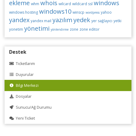
ekleme
whois
windows
whm
wilcard
wildcard ssl
windows10
windows hosting
winscp
yahoo
wordpress
yandex
yazılım
yedek
yandex mail
yer sağlayıcı
yetki
yönetimi
yonetim
zone
zone editor
yönlendirme
Destek
Ticketlarım
Duyurular
Bilgi Merkezi
Dosyalar
Sunucu/Ağ Durumu
Yeni Ticket