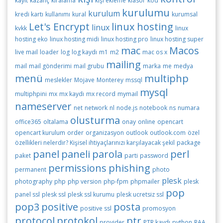
kayıt
kazanç
kiralama
kişi ekleme
klasör
kod
kurulumu
kurulum
kredi kartı
kullanımı
kural
kurumsal
Let's Encrypt
linux hosting
linux
kvkk
linux
hosting eko
linux hosting midi
linux hosting pro
linux hosting super
mac
Macos
live mail
loader
log
log kaydı
m1
m2
mac os x
mailing
mail
mail gönderimi
mail grubu
marka
me
medya
menü
multiphp
meslekler
Mojave
Monterey
mssql
mysql
multiphpini
mx
mx kaydı
mx record
mymail
nameserver
net
network
nl
node.js
notebook
ns
numara
olusturma
office365
oltalama
onay
online
opencart
opencart kurulum
order
organizasyon
outlook
outlook.com
özel
özellikleri nelerdir? Kişisel ihtiyaçlarınızı karşılayacak şekil
package
panel
paneli
parola
perl
paket
parti
password
permissions
phishing
permanent
photo
plesk
photography
php
php version
php-fpm
phpmailer
plesk
pop
panel ssl
plesk ssl
plesk ssl kurumu
plesk ucretsiz ssl
pop3
positive
posta
positive ssl
promosyon
protocol
protokol
ptr
provider
PTR kaydı
python
RAA