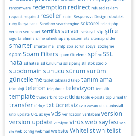
redemption
redirect
ransomware
refused
reklam
reseller
request
required
resim
Responsive Design
robotstxt
sektörel
ruby
Rusya
sanal
Sandbox
searchengine
select php
server
şifre
sertifika
version
seo
sepet
seskaydı
sftp
sigorta
silinme
silme
silmek
sipariş
sistem
site
sitemap
slider
smarter
smarter mail
smtp
soa
sorun
sosyal
sözleşme
Spam Filters
spf
SSL
spam
spam filtreleme
ssl
hata
ssl hatası
ssl kurulumu
ssl sipariş
stil
stok
studio
subdomain
sunucu
sürüm
sürüm
güncelleme
tanımlama
tablet
takmaad
talep
telefon
televizyon
teknoloji
telephone
temizlik
template
tld
thunderbird
ticket
tls
toplu e-posta
toplu mail
tr
transfer
txt
ücretsiz
türkçe
ui
uk
uninstall
ucuz domain
vds
version
unix
update
URL
ux
üye
verification
veritabanı
version update
virüs
web sayfası
versiyon
web
Whitelist
whitelist
website
web.config
webmail
site