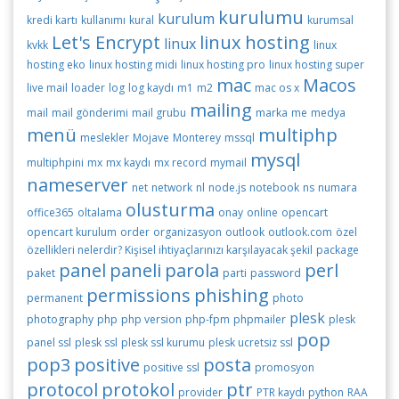
kurulumu
kurulum
kredi kartı
kullanımı
kural
kurumsal
Let's Encrypt
linux hosting
linux
kvkk
linux
hosting eko
linux hosting midi
linux hosting pro
linux hosting super
mac
Macos
live mail
loader
log
log kaydı
m1
m2
mac os x
mailing
mail
mail gönderimi
mail grubu
marka
me
medya
menü
multiphp
meslekler
Mojave
Monterey
mssql
mysql
multiphpini
mx
mx kaydı
mx record
mymail
nameserver
net
network
nl
node.js
notebook
ns
numara
olusturma
office365
oltalama
onay
online
opencart
opencart kurulum
order
organizasyon
outlook
outlook.com
özel
özellikleri nelerdir? Kişisel ihtiyaçlarınızı karşılayacak şekil
package
panel
paneli
parola
perl
paket
parti
password
permissions
phishing
permanent
photo
plesk
photography
php
php version
php-fpm
phpmailer
plesk
pop
panel ssl
plesk ssl
plesk ssl kurumu
plesk ucretsiz ssl
pop3
positive
posta
positive ssl
promosyon
protocol
protokol
ptr
provider
PTR kaydı
python
RAA