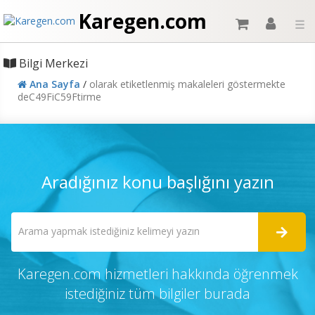
Karegen.com
☰
Bilgi Merkezi
Ana Sayfa
/
olarak etiketlenmiş makaleleri göstermekte
deC49FiC59Ftirme
Aradığınız konu başlığını yazın
Karegen.com hizmetleri hakkında öğrenmek
istediğiniz tüm bilgiler burada