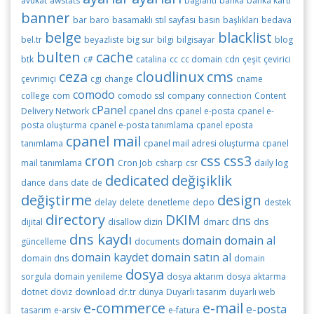
avukat
awstats
bağlantı
banka
banka kartı
banner
bar
baro
basamaklı stil sayfası
basın
başlıkları
bedava
belge
blacklist
bel.tr
beyazliste
big sur
bilgi
bilgisayar
blog
bulten
cache
btk
c#
catalina
cc
cc domain
cdn
çeşit
çevirici
ceza
cloudlinux
cms
çevrimiçi
cgi
change
cname
comodo
college
com
comodo ssl
company
connection
Content
cPanel
Delivery Network
cpanel dns
cpanel e-posta
cpanel e-
posta oluşturma
cpanel e-posta tanımlama
cpanel eposta
cpanel mail
tanımlama
cpanel mail adresi oluşturma
cpanel
cron
css
css3
mail tanımlama
Cron Job
csharp
csr
daily log
dedicated
değişiklik
dance
dans
date
de
değiştirme
design
delay
delete
denetleme
depo
destek
directory
DKIM
dns
dijital
disallow
dizin
dmarc
dns
dns kaydı
domain
domain al
güncelleme
documents
domain kaydet
domain satın al
domain dns
domain
dosya
sorgula
domain yenileme
dosya aktarım
dosya aktarma
dotnet
döviz
download
dr.tr
dünya
Duyarlı tasarım
duyarlı web
e-commerce
e-mail
e-posta
tasarım
e-arsiv
e-fatura