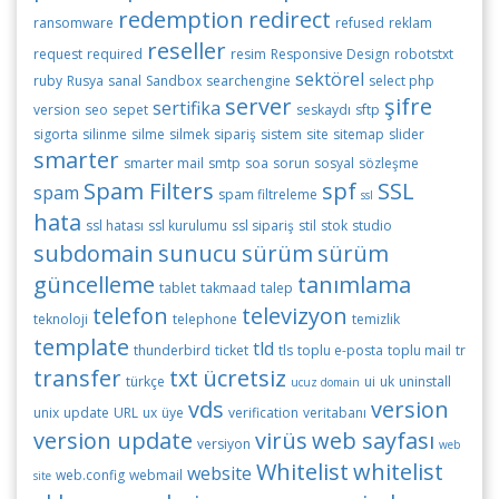
redemption
redirect
ransomware
refused
reklam
reseller
request
required
resim
Responsive Design
robotstxt
sektörel
ruby
Rusya
sanal
Sandbox
searchengine
select php
server
şifre
sertifika
version
seo
sepet
seskaydı
sftp
sigorta
silinme
silme
silmek
sipariş
sistem
site
sitemap
slider
smarter
smarter mail
smtp
soa
sorun
sosyal
sözleşme
Spam Filters
spf
SSL
spam
spam filtreleme
ssl
hata
ssl hatası
ssl kurulumu
ssl sipariş
stil
stok
studio
subdomain
sunucu
sürüm
sürüm
güncelleme
tanımlama
tablet
takmaad
talep
telefon
televizyon
teknoloji
telephone
temizlik
template
tld
thunderbird
ticket
tls
toplu e-posta
toplu mail
tr
transfer
txt
ücretsiz
türkçe
ui
uk
uninstall
ucuz domain
vds
version
unix
update
URL
ux
üye
verification
veritabanı
version update
virüs
web sayfası
versiyon
web
Whitelist
whitelist
website
web.config
webmail
site