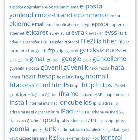
e-posta
e-posta doğrulama
e-posta tanımlama
yönlendirme
e-ticaret
ecommerce
editor
ekleme
email
eposta
email verification
encrypt
epp
error
eticaret
evrak
evssl
ethernet
eu
ev
ev ssl
evraklar
fark
FileZilla
filter
filtre
fidye
file transfer
File Transfer Protocol
gereksiz eposta
ftp
form
foto
fotoğraf
fr
gdpr
gerekli
gmail
google
güncelleme
gizli
gizlilik
gönder
grup
güvenli
güvenlik
hata
güvenilir e-posta
hakkımızda
hazır
hesap
hotmail
hosting
hatası
host
htaccess
html
html5
http
https
htpps
ICANN
iframe
içerik
İçerik Dağıtım Ağı
idn
iletişim
IMAP
imap4
imza
ini
install
Ioncube
ios
internal
internet
ip
ip adresi
ip
iPad
iPhone
adresimi nasıl öğrenebilirim
iPhone ve iPad SSL
ipod
izin
Hatasının Çözümü
iptal
iş
islemsel
javascript
jobs
joomla
junk
jquery
kaldırmak
kalıcı
karaliste
kargo
kategori
kişi
kontrol
kayıt
kazanç
kiralama
kişi ekleme
klasör
kod