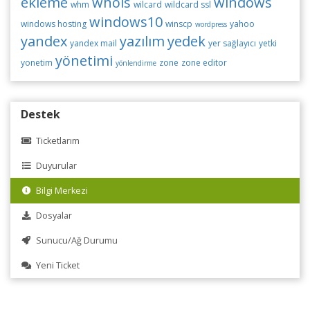
ekleme
whois
windows
whm
wilcard
wildcard ssl
windows10
windows hosting
winscp
yahoo
wordpress
yandex
yazılım
yedek
yandex mail
yer sağlayıcı
yetki
yönetimi
yonetim
zone
zone editor
yönlendirme
Destek
Ticketlarım
Duyurular
Bilgi Merkezi
Dosyalar
Sunucu/Ağ Durumu
Yeni Ticket