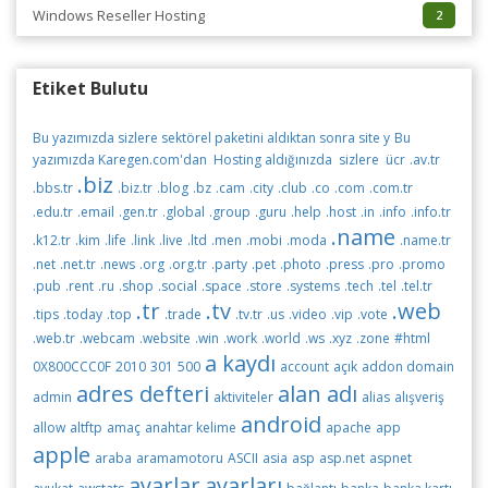
Windows Reseller Hosting
2
Etiket Bulutu
Bu yazımızda sizlere sektörel paketini aldıktan sonra site y
Bu
yazımızda Karegen.com'dan Hosting aldığınızda sizlere ücr
.av.tr
.biz
.bbs.tr
.biz.tr
.blog
.bz
.cam
.city
.club
.co
.com
.com.tr
.edu.tr
.email
.gen.tr
.global
.group
.guru
.help
.host
.in
.info
.info.tr
.name
.k12.tr
.kim
.life
.link
.live
.ltd
.men
.mobi
.moda
.name.tr
.net
.net.tr
.news
.org
.org.tr
.party
.pet
.photo
.press
.pro
.promo
.pub
.rent
.ru
.shop
.social
.space
.store
.systems
.tech
.tel
.tel.tr
.tr
.tv
.web
.tips
.today
.top
.trade
.tv.tr
.us
.video
.vip
.vote
.web.tr
.webcam
.website
.win
.work
.world
.ws
.xyz
.zone
#html
a kaydı
0X800CCC0F
2010
301
500
account
açık
addon domain
adres defteri
alan adı
admin
aktiviteler
alias
alışveriş
android
allow
altftp
amaç
anahtar kelime
apache
app
apple
araba
aramamotoru
ASCII
asia
asp
asp.net
aspnet
ayarlar
ayarları