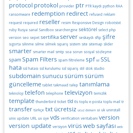
protocol
protokol
ptr
provider
PTR kaydı
python
RAA
redemption
redirect
ransomware
refused
reklam
reseller
request
required
resim
Responsive Design
robotstxt
sektörel
ruby
Rusya
sanal
Sandbox
searchengine
select php
server
şifre
sertifika
version
seo
sepet
seskaydı
sftp
sigorta
silinme
silme
silmek
sipariş
sistem
site
sitemap
slider
smarter
smarter mail
smtp
soa
sorun
sosyal
sözleşme
Spam Filters
spf
SSL
spam
spam filtreleme
ssl
hata
ssl hatası
ssl kurulumu
ssl sipariş
stil
stok
studio
subdomain
sunucu
sürüm
sürüm
güncelleme
tanımlama
tablet
takmaad
talep
telefon
televizyon
teknoloji
telephone
temizlik
template
tld
thunderbird
ticket
tls
toplu e-posta
toplu mail
tr
transfer
txt
ücretsiz
türkçe
ui
uk
uninstall
ucuz domain
vds
version
unix
update
URL
ux
üye
verification
veritabanı
version update
virüs
web sayfası
versiyon
web