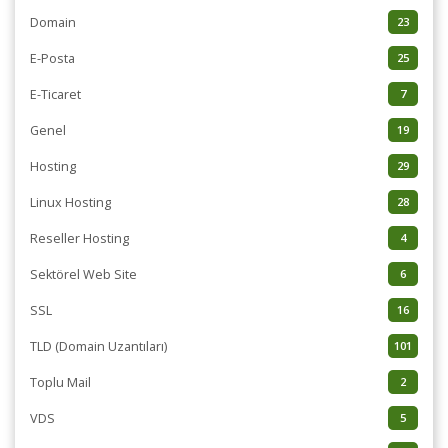
Domain
23
E-Posta
25
E-Ticaret
7
Genel
19
Hosting
29
Linux Hosting
28
Reseller Hosting
4
Sektörel Web Site
6
SSL
16
TLD (Domain Uzantıları)
101
Toplu Mail
2
VDS
5