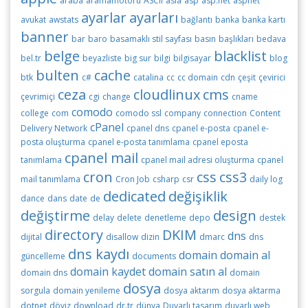
araba
aramamotoru
ASCII
asia
asp
asp.net
aspnet
ayarlar
ayarları
avukat
awstats
bağlantı
banka
banka kartı
banner
bar
baro
basamaklı stil sayfası
basın
başlıkları
bedava
belge
blacklist
bel.tr
beyazliste
big sur
bilgi
bilgisayar
blog
bulten
cache
btk
c#
catalina
cc
cc domain
cdn
çeşit
çevirici
ceza
cloudlinux
cms
çevrimiçi
cgi
change
cname
comodo
college
com
comodo ssl
company
connection
Content
cPanel
Delivery Network
cpanel dns
cpanel e-posta
cpanel e-
posta oluşturma
cpanel e-posta tanımlama
cpanel eposta
cpanel mail
tanımlama
cpanel mail adresi oluşturma
cpanel
cron
css
css3
mail tanımlama
Cron Job
csharp
csr
daily log
dedicated
değişiklik
dance
dans
date
de
değiştirme
design
delay
delete
denetleme
depo
destek
directory
DKIM
dns
dijital
disallow
dizin
dmarc
dns
dns kaydı
domain
domain al
güncelleme
documents
domain kaydet
domain satın al
domain dns
domain
dosya
sorgula
domain yenileme
dosya aktarım
dosya aktarma
dotnet
döviz
download
dr.tr
dünya
Duyarlı tasarım
duyarlı web