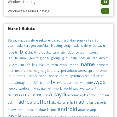
Windows Hosting
12
Windows Reseller Hosting
2
Etiket Bulutu
Bu yazımızda sizlere sektörel paketini aldıktan sonra site y
Bu
yazımızda Karegen.com'dan Hosting aldığınızda sizlere ücr
.av.tr
.biz
.bbs.tr
.biz.tr
.blog
.bz
.cam
.city
.club
.co
.com
.com.tr
.edu.tr
.email
.gen.tr
.global
.group
.guru
.help
.host
.in
.info
.info.tr
.name
.k12.tr
.kim
.life
.link
.live
.ltd
.men
.mobi
.moda
.name.tr
.net
.net.tr
.news
.org
.org.tr
.party
.pet
.photo
.press
.pro
.promo
.pub
.rent
.ru
.shop
.social
.space
.store
.systems
.tech
.tel
.tel.tr
.tr
.tv
.web
.tips
.today
.top
.trade
.tv.tr
.us
.video
.vip
.vote
.web.tr
.webcam
.website
.win
.work
.world
.ws
.xyz
.zone
#html
a kaydı
0X800CCC0F
2010
301
500
account
açık
addon domain
adres defteri
alan adı
admin
aktiviteler
alias
alışveriş
android
allow
altftp
amaç
anahtar kelime
apache
app
apple