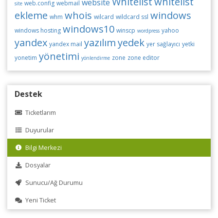
Whitelist
whitelist
website
web.config
webmail
site
ekleme
whois
windows
whm
wilcard
wildcard ssl
windows10
windows hosting
winscp
yahoo
wordpress
yandex
yazılım
yedek
yandex mail
yer sağlayıcı
yetki
yönetimi
yonetim
zone
zone editor
yönlendirme
Destek
Ticketlarım
Duyurular
Bilgi Merkezi
Dosyalar
Sunucu/Ağ Durumu
Yeni Ticket