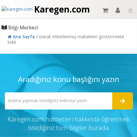
Karegen.com
☰
Bilgi Merkezi
Ana Sayfa
/
olarak etiketlenmiş makaleleri göstermekte
kvkk
Aradığınız konu başlığını yazın
Karegen.com hizmetleri hakkında öğrenmek
istediğiniz tüm bilgiler burada