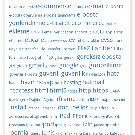
e-commerce
e-mail
e-posta
tasarım
e-arsiv
e-fatura
e-posta
e-posta doğrulama
e-posta tanımlama
yönlendirme
e-ticaret
ecommerce
editor
ekleme
email
eposta
email verification
encrypt
epp
error
eticaret
evrak
evssl
ethernet
eu
ev
ev ssl
evraklar
fark
FileZilla
filter
filtre
fidye
file transfer
File Transfer Protocol
gereksiz eposta
ftp
form
foto
fotoğraf
fr
gdpr
gerekli
gmail
google
güncelleme
gizli
gizlilik
gönder
grup
güvenli
güvenlik
hata
güvenilir e-posta
hakkımızda
hazır
hesap
hotmail
hosting
hatası
host
htaccess
html
html5
http
https
htpps
ICANN
iframe
içerik
İçerik Dağıtım Ağı
idn
iletişim
IMAP
imap4
imza
ini
install
Ioncube
ios
internal
internet
ip
ip adresi
ip
iPad
iPhone
adresimi nasıl öğrenebilirim
iPhone ve iPad SSL
ipod
izin
Hatasının Çözümü
iptal
iş
islemsel
javascript
jobs
joomla
junk
jquery
kaldırmak
kalıcı
karaliste
kargo
kategori