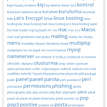
kişi
kontrol
kayıt
kazanç
kiralama
kişi ekleme
klasör
kod
kurulumu
kurulum
kredi kartı
kullanımı
kural
kurumsal
Let's Encrypt
linux hosting
linux
kvkk
linux
hosting eko
linux hosting midi
linux hosting pro
linux hosting super
mac
Macos
live mail
loader
log
log kaydı
m1
m2
mac os x
mailing
mail
mail gönderimi
mail grubu
marka
me
medya
menü
multiphp
meslekler
Mojave
Monterey
mssql
mysql
multiphpini
mx
mx kaydı
mx record
mymail
nameserver
net
network
nl
node.js
notebook
ns
numara
olusturma
office365
oltalama
onay
online
opencart
opencart kurulum
order
organizasyon
outlook
outlook.com
özel
özellikleri nelerdir? Kişisel ihtiyaçlarınızı karşılayacak şekil
package
panel
paneli
parola
perl
paket
parti
password
permissions
phishing
permanent
photo
plesk
photography
php
php version
php-fpm
phpmailer
plesk
pop
panel ssl
plesk ssl
plesk ssl kurumu
plesk ucretsiz ssl
pop3
positive
posta
positive ssl
promosyon