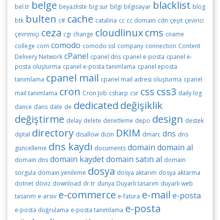
belge
blacklist
bel.tr
beyazliste
big sur
bilgi
bilgisayar
blog
bulten
cache
btk
c#
catalina
cc
cc domain
cdn
çeşit
çevirici
ceza
cloudlinux
cms
çevrimiçi
cgi
change
cname
comodo
college
com
comodo ssl
company
connection
Content
cPanel
Delivery Network
cpanel dns
cpanel e-posta
cpanel e-
posta oluşturma
cpanel e-posta tanımlama
cpanel eposta
cpanel mail
tanımlama
cpanel mail adresi oluşturma
cpanel
cron
css
css3
mail tanımlama
Cron Job
csharp
csr
daily log
dedicated
değişiklik
dance
dans
date
de
değiştirme
design
delay
delete
denetleme
depo
destek
directory
DKIM
dns
dijital
disallow
dizin
dmarc
dns
dns kaydı
domain
domain al
güncelleme
documents
domain kaydet
domain satın al
domain dns
domain
dosya
sorgula
domain yenileme
dosya aktarım
dosya aktarma
dotnet
döviz
download
dr.tr
dünya
Duyarlı tasarım
duyarlı web
e-commerce
e-mail
e-posta
tasarım
e-arsiv
e-fatura
e-posta
e-posta doğrulama
e-posta tanımlama