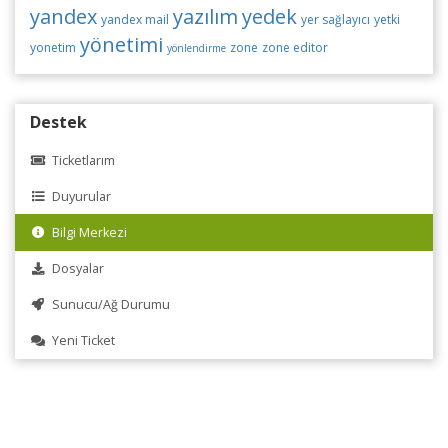
yandex
yazılım
yedek
yandex mail
yer sağlayıcı
yetki
yönetimi
yonetim
zone
zone editor
yönlendirme
Destek
Ticketlarım
Duyurular
Bilgi Merkezi
Dosyalar
Sunucu/Ağ Durumu
Yeni Ticket