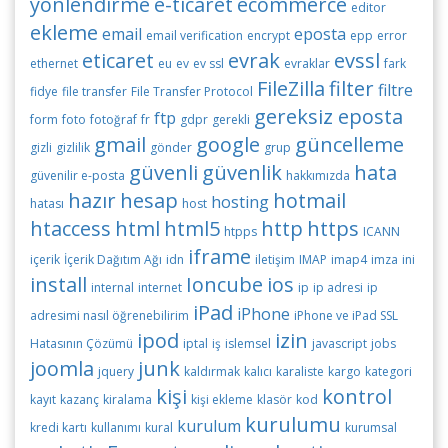
yönlendirme
e-ticaret
ecommerce
editor
ekleme
email
eposta
email verification
encrypt
epp
error
eticaret
evrak
evssl
ethernet
eu
ev
ev ssl
evraklar
fark
FileZilla
filter
filtre
fidye
file transfer
File Transfer Protocol
gereksiz eposta
ftp
form
foto
fotoğraf
fr
gdpr
gerekli
gmail
google
güncelleme
gizli
gizlilik
gönder
grup
güvenli
güvenlik
hata
güvenilir e-posta
hakkımızda
hazır
hesap
hotmail
hosting
hatası
host
htaccess
html
html5
http
https
htpps
ICANN
iframe
içerik
İçerik Dağıtım Ağı
idn
iletişim
IMAP
imap4
imza
ini
install
Ioncube
ios
internal
internet
ip
ip adresi
ip
iPad
iPhone
adresimi nasıl öğrenebilirim
iPhone ve iPad SSL
ipod
izin
Hatasının Çözümü
iptal
iş
islemsel
javascript
jobs
joomla
junk
jquery
kaldırmak
kalıcı
karaliste
kargo
kategori
kişi
kontrol
kayıt
kazanç
kiralama
kişi ekleme
klasör
kod
kurulumu
kurulum
kredi kartı
kullanımı
kural
kurumsal