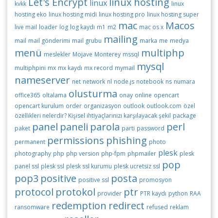
Let's Encrypt
linux hosting
linux
kvkk
linux
hosting eko
linux hosting midi
linux hosting pro
linux hosting super
mac
Macos
live mail
loader
log
log kaydı
m1
m2
mac os x
mailing
mail
mail gönderimi
mail grubu
marka
me
medya
menü
multiphp
meslekler
Mojave
Monterey
mssql
mysql
multiphpini
mx
mx kaydı
mx record
mymail
nameserver
net
network
nl
node.js
notebook
ns
numara
olusturma
office365
oltalama
onay
online
opencart
opencart kurulum
order
organizasyon
outlook
outlook.com
özel
özellikleri nelerdir? Kişisel ihtiyaçlarınızı karşılayacak şekil
package
panel
paneli
parola
perl
paket
parti
password
permissions
phishing
permanent
photo
plesk
photography
php
php version
php-fpm
phpmailer
plesk
pop
panel ssl
plesk ssl
plesk ssl kurumu
plesk ucretsiz ssl
pop3
positive
posta
positive ssl
promosyon
protocol
protokol
ptr
provider
PTR kaydı
python
RAA
redemption
redirect
ransomware
refused
reklam