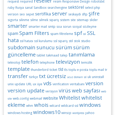
reseller
request
required
resim
Responsive Design
robotstxt
sektörel
ruby
Rusya
sanal
Sandbox
searchengine
select php
server
şifre
sertifika
version
seo
sepet
seskaydı
sftp
sigorta
silinme
silme
silmek
sipariş
sistem
site
sitemap
slider
smarter
smarter mail
smtp
soa
sorun
sosyal
sözleşme
Spam Filters
spf
SSL
spam
spam filtreleme
ssl
hata
ssl hatası
ssl kurulumu
ssl sipariş
stil
stok
studio
subdomain
sunucu
sürüm
sürüm
güncelleme
tanımlama
tablet
takmaad
talep
telefon
televizyon
teknoloji
telephone
temizlik
template
tld
thunderbird
ticket
tls
toplu e-posta
toplu mail
tr
transfer
txt
ücretsiz
türkçe
ui
uk
uninstall
ucuz domain
vds
version
unix
update
URL
ux
üye
verification
veritabanı
version update
virüs
web sayfası
versiyon
web
Whitelist
whitelist
website
web.config
webmail
site
ekleme
whois
windows
whm
wilcard
wildcard ssl
windows10
windows hosting
winscp
yahoo
wordpress