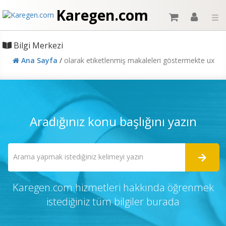
Karegen.com
☰
Bilgi Merkezi
Ana Sayfa
/
olarak etiketlenmiş makaleleri göstermekte ux
Aradığınız konu başlığını yazın
Karegen.com hizmetleri hakkında öğrenmek
istediğiniz tüm bilgiler burada