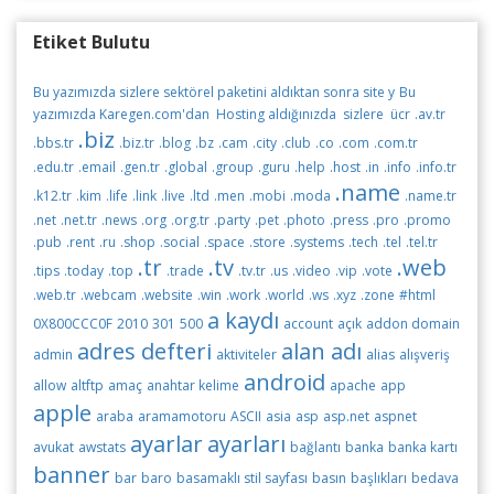
Etiket Bulutu
Bu yazımızda sizlere sektörel paketini aldıktan sonra site y
Bu
yazımızda Karegen.com'dan Hosting aldığınızda sizlere ücr
.av.tr
.biz
.bbs.tr
.biz.tr
.blog
.bz
.cam
.city
.club
.co
.com
.com.tr
.edu.tr
.email
.gen.tr
.global
.group
.guru
.help
.host
.in
.info
.info.tr
.name
.k12.tr
.kim
.life
.link
.live
.ltd
.men
.mobi
.moda
.name.tr
.net
.net.tr
.news
.org
.org.tr
.party
.pet
.photo
.press
.pro
.promo
.pub
.rent
.ru
.shop
.social
.space
.store
.systems
.tech
.tel
.tel.tr
.tr
.tv
.web
.tips
.today
.top
.trade
.tv.tr
.us
.video
.vip
.vote
.web.tr
.webcam
.website
.win
.work
.world
.ws
.xyz
.zone
#html
a kaydı
0X800CCC0F
2010
301
500
account
açık
addon domain
adres defteri
alan adı
admin
aktiviteler
alias
alışveriş
android
allow
altftp
amaç
anahtar kelime
apache
app
apple
araba
aramamotoru
ASCII
asia
asp
asp.net
aspnet
ayarlar
ayarları
avukat
awstats
bağlantı
banka
banka kartı
banner
bar
baro
basamaklı stil sayfası
basın
başlıkları
bedava