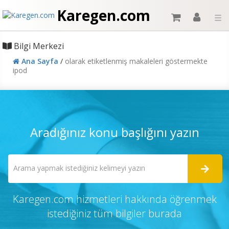
Karegen.com
☰
Bilgi Merkezi
Ana Sayfa
/
olarak etiketlenmiş makaleleri göstermekte
ipod
Aradığınız konu başlığını yazın
Karegen.com hizmetleri hakkında öğrenmek
istediğiniz tüm bilgiler burada