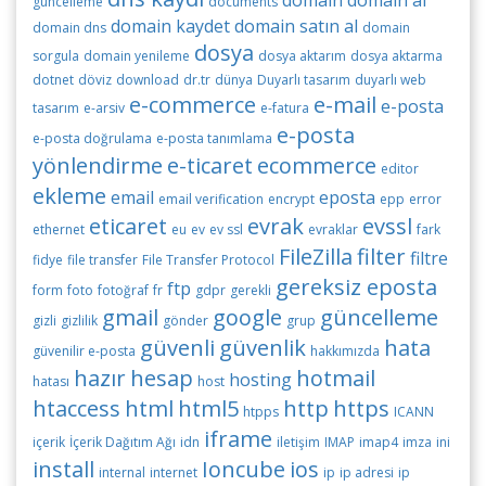
domain
domain al
güncelleme
documents
domain kaydet
domain satın al
domain dns
domain
dosya
sorgula
domain yenileme
dosya aktarım
dosya aktarma
dotnet
döviz
download
dr.tr
dünya
Duyarlı tasarım
duyarlı web
e-commerce
e-mail
e-posta
tasarım
e-arsiv
e-fatura
e-posta
e-posta doğrulama
e-posta tanımlama
yönlendirme
e-ticaret
ecommerce
editor
ekleme
email
eposta
email verification
encrypt
epp
error
eticaret
evrak
evssl
ethernet
eu
ev
ev ssl
evraklar
fark
FileZilla
filter
filtre
fidye
file transfer
File Transfer Protocol
gereksiz eposta
ftp
form
foto
fotoğraf
fr
gdpr
gerekli
gmail
google
güncelleme
gizli
gizlilik
gönder
grup
güvenli
güvenlik
hata
güvenilir e-posta
hakkımızda
hazır
hesap
hotmail
hosting
hatası
host
htaccess
html
html5
http
https
htpps
ICANN
iframe
içerik
İçerik Dağıtım Ağı
idn
iletişim
IMAP
imap4
imza
ini
install
Ioncube
ios
internal
internet
ip
ip adresi
ip