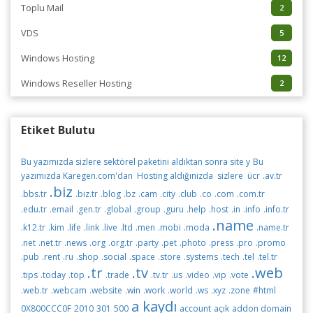
Toplu Mail
2
VDS
5
Windows Hosting
12
Windows Reseller Hosting
2
Etiket Bulutu
Bu yazımızda sizlere sektörel paketini aldıktan sonra site y
Bu
yazımızda Karegen.com'dan Hosting aldığınızda sizlere ücr
.av.tr
.biz
.bbs.tr
.biz.tr
.blog
.bz
.cam
.city
.club
.co
.com
.com.tr
.edu.tr
.email
.gen.tr
.global
.group
.guru
.help
.host
.in
.info
.info.tr
.name
.k12.tr
.kim
.life
.link
.live
.ltd
.men
.mobi
.moda
.name.tr
.net
.net.tr
.news
.org
.org.tr
.party
.pet
.photo
.press
.pro
.promo
.pub
.rent
.ru
.shop
.social
.space
.store
.systems
.tech
.tel
.tel.tr
.tr
.tv
.web
.tips
.today
.top
.trade
.tv.tr
.us
.video
.vip
.vote
.web.tr
.webcam
.website
.win
.work
.world
.ws
.xyz
.zone
#html
a kaydı
0X800CCC0F
2010
301
500
account
açık
addon domain