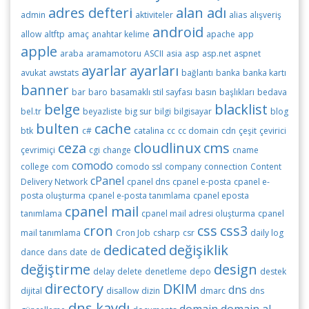
adres defteri
alan adı
admin
aktiviteler
alias
alışveriş
android
allow
altftp
amaç
anahtar kelime
apache
app
apple
araba
aramamotoru
ASCII
asia
asp
asp.net
aspnet
ayarlar
ayarları
avukat
awstats
bağlantı
banka
banka kartı
banner
bar
baro
basamaklı stil sayfası
basın
başlıkları
bedava
belge
blacklist
bel.tr
beyazliste
big sur
bilgi
bilgisayar
blog
bulten
cache
btk
c#
catalina
cc
cc domain
cdn
çeşit
çevirici
ceza
cloudlinux
cms
çevrimiçi
cgi
change
cname
comodo
college
com
comodo ssl
company
connection
Content
cPanel
Delivery Network
cpanel dns
cpanel e-posta
cpanel e-
posta oluşturma
cpanel e-posta tanımlama
cpanel eposta
cpanel mail
tanımlama
cpanel mail adresi oluşturma
cpanel
cron
css
css3
mail tanımlama
Cron Job
csharp
csr
daily log
dedicated
değişiklik
dance
dans
date
de
değiştirme
design
delay
delete
denetleme
depo
destek
directory
DKIM
dns
dijital
disallow
dizin
dmarc
dns
dns kaydı