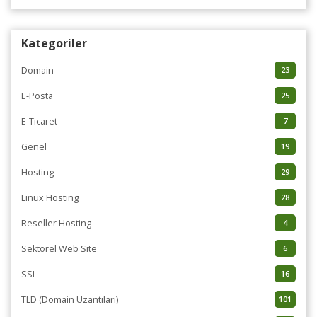
Kategoriler
Domain
23
E-Posta
25
E-Ticaret
7
Genel
19
Hosting
29
Linux Hosting
28
Reseller Hosting
4
Sektörel Web Site
6
SSL
16
TLD (Domain Uzantıları)
101