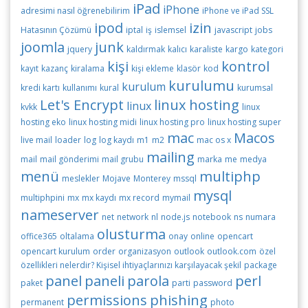
iPad
iPhone
adresimi nasıl öğrenebilirim
iPhone ve iPad SSL
ipod
izin
Hatasının Çözümü
iptal
iş
islemsel
javascript
jobs
joomla
junk
jquery
kaldırmak
kalıcı
karaliste
kargo
kategori
kişi
kontrol
kayıt
kazanç
kiralama
kişi ekleme
klasör
kod
kurulumu
kurulum
kredi kartı
kullanımı
kural
kurumsal
Let's Encrypt
linux hosting
linux
kvkk
linux
hosting eko
linux hosting midi
linux hosting pro
linux hosting super
mac
Macos
live mail
loader
log
log kaydı
m1
m2
mac os x
mailing
mail
mail gönderimi
mail grubu
marka
me
medya
menü
multiphp
meslekler
Mojave
Monterey
mssql
mysql
multiphpini
mx
mx kaydı
mx record
mymail
nameserver
net
network
nl
node.js
notebook
ns
numara
olusturma
office365
oltalama
onay
online
opencart
opencart kurulum
order
organizasyon
outlook
outlook.com
özel
özellikleri nelerdir? Kişisel ihtiyaçlarınızı karşılayacak şekil
package
panel
paneli
parola
perl
paket
parti
password
permissions
phishing
permanent
photo