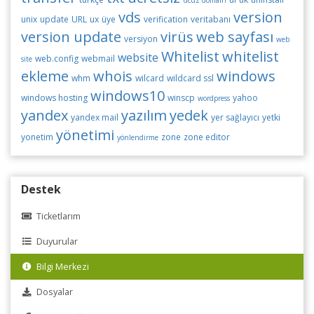
ucuz domain
vds
version
unix
update
URL
ux
üye
verification
veritabanı
version update
virüs
web sayfası
versiyon
web
Whitelist
whitelist
website
web.config
webmail
site
ekleme
whois
windows
whm
wilcard
wildcard ssl
windows10
windows hosting
winscp
yahoo
wordpress
yandex
yazılım
yedek
yandex mail
yer sağlayıcı
yetki
yönetimi
yonetim
zone
zone editor
yönlendirme
Destek
Ticketlarım
Duyurular
Bilgi Merkezi
Dosyalar