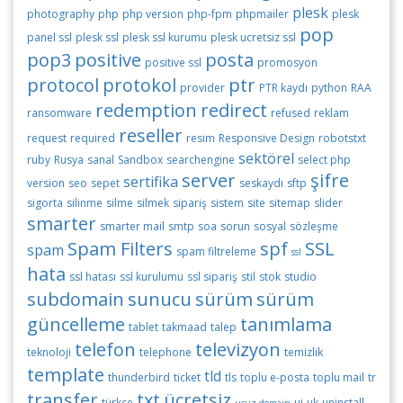
plesk
photography
php
php version
php-fpm
phpmailer
plesk
pop
panel ssl
plesk ssl
plesk ssl kurumu
plesk ucretsiz ssl
pop3
positive
posta
positive ssl
promosyon
protocol
protokol
ptr
provider
PTR kaydı
python
RAA
redemption
redirect
ransomware
refused
reklam
reseller
request
required
resim
Responsive Design
robotstxt
sektörel
ruby
Rusya
sanal
Sandbox
searchengine
select php
server
şifre
sertifika
version
seo
sepet
seskaydı
sftp
sigorta
silinme
silme
silmek
sipariş
sistem
site
sitemap
slider
smarter
smarter mail
smtp
soa
sorun
sosyal
sözleşme
Spam Filters
spf
SSL
spam
spam filtreleme
ssl
hata
ssl hatası
ssl kurulumu
ssl sipariş
stil
stok
studio
subdomain
sunucu
sürüm
sürüm
güncelleme
tanımlama
tablet
takmaad
talep
telefon
televizyon
teknoloji
telephone
temizlik
template
tld
thunderbird
ticket
tls
toplu e-posta
toplu mail
tr
transfer
txt
ücretsiz
türkçe
ui
uk
uninstall