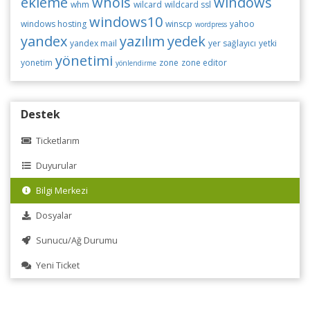
ekleme
whois
windows
whm
wilcard
wildcard ssl
windows10
windows hosting
winscp
yahoo
wordpress
yandex
yazılım
yedek
yandex mail
yer sağlayıcı
yetki
yönetimi
yonetim
zone
zone editor
yönlendirme
Destek
Ticketlarım
Duyurular
Bilgi Merkezi
Dosyalar
Sunucu/Ağ Durumu
Yeni Ticket