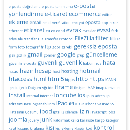
e-posta
e-posta doğrulama
e-posta tanımlama
yönlendirme
e-ticaret
ecommerce
editor
ekleme
email
eposta
email verification
encrypt
epp
error
eticaret
evrak
evssl
ethernet
eu
ev
ev ssl
evraklar
fark
FileZilla
filter
filtre
fidye
file transfer
File Transfer Protocol
gereksiz eposta
ftp
form
foto
fotoğraf
fr
gdpr
gerekli
gmail
google
güncelleme
gizli
gizlilik
gönder
grup
güvenli
güvenlik
hata
güvenilir e-posta
hakkımızda
hazır
hesap
hotmail
hosting
hatası
host
htaccess
html
html5
http
https
htpps
ICANN
iframe
içerik
İçerik Dağıtım Ağı
idn
iletişim
IMAP
imap4
imza
ini
install
Ioncube
ios
internal
internet
ip
ip adresi
ip
iPad
iPhone
adresimi nasıl öğrenebilirim
iPhone ve iPad SSL
ipod
izin
Hatasının Çözümü
iptal
iş
islemsel
javascript
jobs
joomla
junk
jquery
kaldırmak
kalıcı
karaliste
kargo
kategori
kişi
kontrol
kayıt
kazanç
kiralama
kişi ekleme
klasör
kod