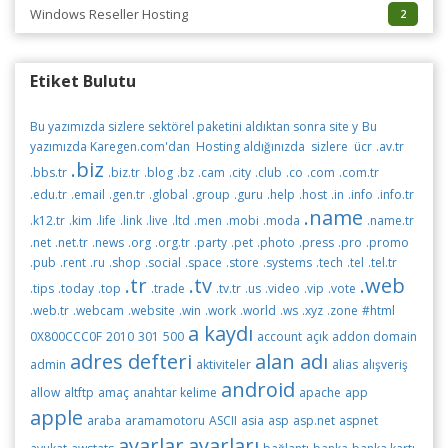
Windows Reseller Hosting
2
Etiket Bulutu
Bu yazımızda sizlere sektörel paketini aldıktan sonra site y
Bu
yazımızda Karegen.com'dan Hosting aldığınızda sizlere ücr
.av.tr
.biz
.bbs.tr
.biz.tr
.blog
.bz
.cam
.city
.club
.co
.com
.com.tr
.edu.tr
.email
.gen.tr
.global
.group
.guru
.help
.host
.in
.info
.info.tr
.name
.k12.tr
.kim
.life
.link
.live
.ltd
.men
.mobi
.moda
.name.tr
.net
.net.tr
.news
.org
.org.tr
.party
.pet
.photo
.press
.pro
.promo
.pub
.rent
.ru
.shop
.social
.space
.store
.systems
.tech
.tel
.tel.tr
.tr
.tv
.web
.tips
.today
.top
.trade
.tv.tr
.us
.video
.vip
.vote
.web.tr
.webcam
.website
.win
.work
.world
.ws
.xyz
.zone
#html
a kaydı
0X800CCC0F
2010
301
500
account
açık
addon domain
adres defteri
alan adı
admin
aktiviteler
alias
alışveriş
android
allow
altftp
amaç
anahtar kelime
apache
app
apple
araba
aramamotoru
ASCII
asia
asp
asp.net
aspnet
ayarlar
ayarları