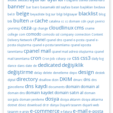
avukat
awstats
bağlantı
banka
banka kartı
banner
bar
baro
basamaklı stil sayfası
basın
başlıkları
bedava
belge
blacklist
bel.tr
beyazliste
big sur
bilgi
bilgisayar
blog
bulten
cache
btk
c#
catalina
cc
cc domain
cdn
çeşit
çevirici
ceza
cloudlinux
cms
çevrimiçi
cgi
change
cname
comodo
college
com
comodo ssl
company
connection
Content
cPanel
Delivery Network
cpanel dns
cpanel e-posta
cpanel e-
posta oluşturma
cpanel e-posta tanımlama
cpanel eposta
cpanel mail
tanımlama
cpanel mail adresi oluşturma
cpanel
cron
css
css3
mail tanımlama
Cron Job
csharp
csr
daily log
dedicated
değişiklik
dance
dans
date
de
değiştirme
design
delay
delete
denetleme
depo
destek
directory
DKIM
dns
dijital
disallow
dizin
dmarc
dns
dns kaydı
domain
domain al
güncelleme
documents
domain kaydet
domain satın al
domain dns
domain
dosya
sorgula
domain yenileme
dosya aktarım
dosya aktarma
dotnet
döviz
download
dr.tr
dünya
Duyarlı tasarım
duyarlı web
e-commerce
e-mail
e-posta
tasarım
e-arsiv
e-fatura