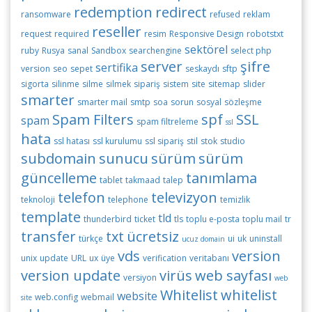
redemption
redirect
ransomware
refused
reklam
reseller
request
required
resim
Responsive Design
robotstxt
sektörel
ruby
Rusya
sanal
Sandbox
searchengine
select php
server
şifre
sertifika
version
seo
sepet
seskaydı
sftp
sigorta
silinme
silme
silmek
sipariş
sistem
site
sitemap
slider
smarter
smarter mail
smtp
soa
sorun
sosyal
sözleşme
Spam Filters
spf
SSL
spam
spam filtreleme
ssl
hata
ssl hatası
ssl kurulumu
ssl sipariş
stil
stok
studio
subdomain
sunucu
sürüm
sürüm
güncelleme
tanımlama
tablet
takmaad
talep
telefon
televizyon
teknoloji
telephone
temizlik
template
tld
thunderbird
ticket
tls
toplu e-posta
toplu mail
tr
transfer
txt
ücretsiz
türkçe
ui
uk
uninstall
ucuz domain
vds
version
unix
update
URL
ux
üye
verification
veritabanı
version update
virüs
web sayfası
versiyon
web
Whitelist
whitelist
website
web.config
webmail
site