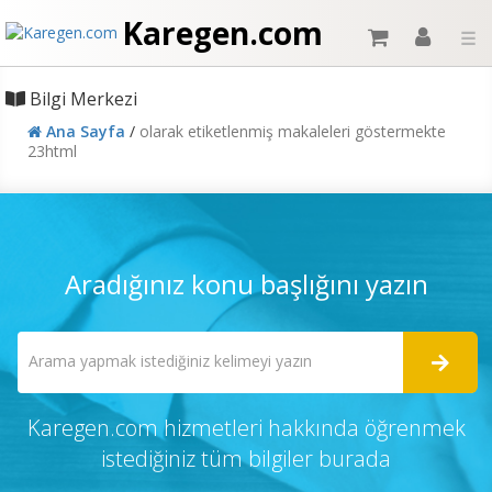
Karegen.com
☰
Bilgi Merkezi
Ana Sayfa
/
olarak etiketlenmiş makaleleri göstermekte
23html
Aradığınız konu başlığını yazın
Karegen.com hizmetleri hakkında öğrenmek
istediğiniz tüm bilgiler burada