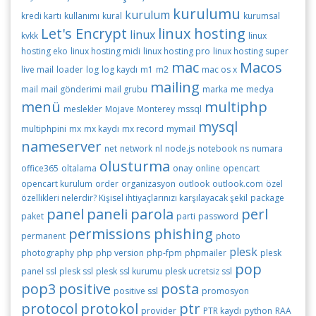
kurulumu
kurulum
kredi kartı
kullanımı
kural
kurumsal
Let's Encrypt
linux hosting
linux
kvkk
linux
hosting eko
linux hosting midi
linux hosting pro
linux hosting super
mac
Macos
live mail
loader
log
log kaydı
m1
m2
mac os x
mailing
mail
mail gönderimi
mail grubu
marka
me
medya
menü
multiphp
meslekler
Mojave
Monterey
mssql
mysql
multiphpini
mx
mx kaydı
mx record
mymail
nameserver
net
network
nl
node.js
notebook
ns
numara
olusturma
office365
oltalama
onay
online
opencart
opencart kurulum
order
organizasyon
outlook
outlook.com
özel
özellikleri nelerdir? Kişisel ihtiyaçlarınızı karşılayacak şekil
package
panel
paneli
parola
perl
paket
parti
password
permissions
phishing
permanent
photo
plesk
photography
php
php version
php-fpm
phpmailer
plesk
pop
panel ssl
plesk ssl
plesk ssl kurumu
plesk ucretsiz ssl
pop3
positive
posta
positive ssl
promosyon
protocol
protokol
ptr
provider
PTR kaydı
python
RAA