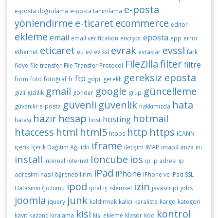
e-posta
e-posta doğrulama
e-posta tanımlama
yönlendirme
e-ticaret
ecommerce
editor
ekleme
email
eposta
email verification
encrypt
epp
error
eticaret
evrak
evssl
ethernet
eu
ev
ev ssl
evraklar
fark
FileZilla
filter
filtre
fidye
file transfer
File Transfer Protocol
gereksiz eposta
ftp
form
foto
fotoğraf
fr
gdpr
gerekli
gmail
google
güncelleme
gizli
gizlilik
gönder
grup
güvenli
güvenlik
hata
güvenilir e-posta
hakkımızda
hazır
hesap
hotmail
hosting
hatası
host
htaccess
html
html5
http
https
htpps
ICANN
iframe
içerik
İçerik Dağıtım Ağı
idn
iletişim
IMAP
imap4
imza
ini
install
Ioncube
ios
internal
internet
ip
ip adresi
ip
iPad
iPhone
adresimi nasıl öğrenebilirim
iPhone ve iPad SSL
ipod
izin
Hatasının Çözümü
iptal
iş
islemsel
javascript
jobs
joomla
junk
jquery
kaldırmak
kalıcı
karaliste
kargo
kategori
kişi
kontrol
kayıt
kazanç
kiralama
kişi ekleme
klasör
kod