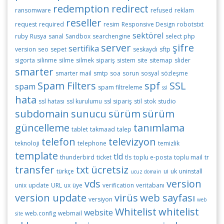
redemption
redirect
ransomware
refused
reklam
reseller
request
required
resim
Responsive Design
robotstxt
sektörel
ruby
Rusya
sanal
Sandbox
searchengine
select php
server
şifre
sertifika
version
seo
sepet
seskaydı
sftp
sigorta
silinme
silme
silmek
sipariş
sistem
site
sitemap
slider
smarter
smarter mail
smtp
soa
sorun
sosyal
sözleşme
Spam Filters
spf
SSL
spam
spam filtreleme
ssl
hata
ssl hatası
ssl kurulumu
ssl sipariş
stil
stok
studio
subdomain
sunucu
sürüm
sürüm
güncelleme
tanımlama
tablet
takmaad
talep
telefon
televizyon
teknoloji
telephone
temizlik
template
tld
thunderbird
ticket
tls
toplu e-posta
toplu mail
tr
transfer
txt
ücretsiz
türkçe
ui
uk
uninstall
ucuz domain
vds
version
unix
update
URL
ux
üye
verification
veritabanı
version update
virüs
web sayfası
versiyon
web
Whitelist
whitelist
website
web.config
webmail
site