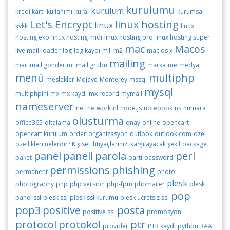
kurulumu
kurulum
kredi kartı
kullanımı
kural
kurumsal
Let's Encrypt
linux hosting
linux
kvkk
linux
hosting eko
linux hosting midi
linux hosting pro
linux hosting super
mac
Macos
live mail
loader
log
log kaydı
m1
m2
mac os x
mailing
mail
mail gönderimi
mail grubu
marka
me
medya
menü
multiphp
meslekler
Mojave
Monterey
mssql
mysql
multiphpini
mx
mx kaydı
mx record
mymail
nameserver
net
network
nl
node.js
notebook
ns
numara
olusturma
office365
oltalama
onay
online
opencart
opencart kurulum
order
organizasyon
outlook
outlook.com
özel
özellikleri nelerdir? Kişisel ihtiyaçlarınızı karşılayacak şekil
package
panel
paneli
parola
perl
paket
parti
password
permissions
phishing
permanent
photo
plesk
photography
php
php version
php-fpm
phpmailer
plesk
pop
panel ssl
plesk ssl
plesk ssl kurumu
plesk ucretsiz ssl
pop3
positive
posta
positive ssl
promosyon
protocol
protokol
ptr
provider
PTR kaydı
python
RAA