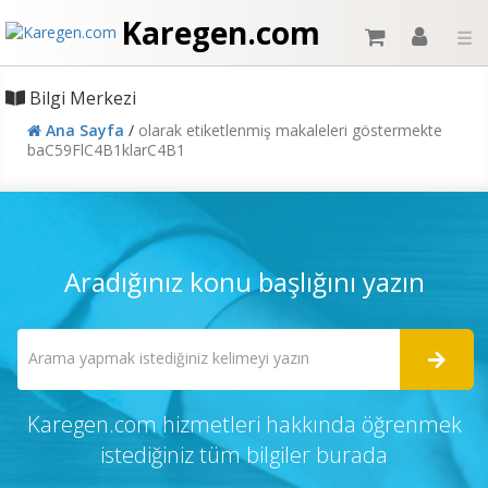
Karegen.com
☰
Bilgi Merkezi
Ana Sayfa
/
olarak etiketlenmiş makaleleri göstermekte
baC59FlC4B1klarC4B1
Aradığınız konu başlığını yazın
Karegen.com hizmetleri hakkında öğrenmek
istediğiniz tüm bilgiler burada