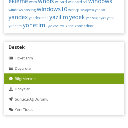
ekleme
whois
windows
whm
wilcard
wildcard ssl
windows10
windows hosting
winscp
yahoo
wordpress
yandex
yazılım
yedek
yandex mail
yer sağlayıcı
yetki
yönetimi
yonetim
zone
zone editor
yönlendirme
Destek
Ticketlarım
Duyurular
Bilgi Merkezi
Dosyalar
Sunucu/Ağ Durumu
Yeni Ticket