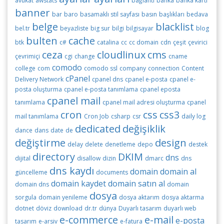
avukat
awstats
bağlantı
banka
banka kartı
banner
bar
baro
basamaklı stil sayfası
basın
başlıkları
bedava
belge
blacklist
bel.tr
beyazliste
big sur
bilgi
bilgisayar
blog
bulten
cache
btk
c#
catalina
cc
cc domain
cdn
çeşit
çevirici
ceza
cloudlinux
cms
çevrimiçi
cgi
change
cname
comodo
college
com
comodo ssl
company
connection
Content
cPanel
Delivery Network
cpanel dns
cpanel e-posta
cpanel e-
posta oluşturma
cpanel e-posta tanımlama
cpanel eposta
cpanel mail
tanımlama
cpanel mail adresi oluşturma
cpanel
cron
css
css3
mail tanımlama
Cron Job
csharp
csr
daily log
dedicated
değişiklik
dance
dans
date
de
değiştirme
design
delay
delete
denetleme
depo
destek
directory
DKIM
dns
dijital
disallow
dizin
dmarc
dns
dns kaydı
domain
domain al
güncelleme
documents
domain kaydet
domain satın al
domain dns
domain
dosya
sorgula
domain yenileme
dosya aktarım
dosya aktarma
dotnet
döviz
download
dr.tr
dünya
Duyarlı tasarım
duyarlı web
e-commerce
e-mail
e-posta
tasarım
e-arsiv
e-fatura