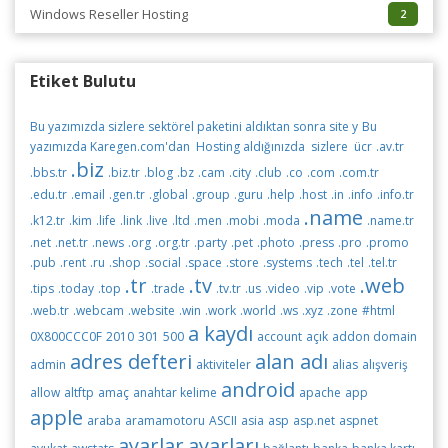
Windows Reseller Hosting
2
Etiket Bulutu
Bu yazımızda sizlere sektörel paketini aldıktan sonra site y
Bu
yazımızda Karegen.com'dan Hosting aldığınızda sizlere ücr
.av.tr
.biz
.bbs.tr
.biz.tr
.blog
.bz
.cam
.city
.club
.co
.com
.com.tr
.edu.tr
.email
.gen.tr
.global
.group
.guru
.help
.host
.in
.info
.info.tr
.name
.k12.tr
.kim
.life
.link
.live
.ltd
.men
.mobi
.moda
.name.tr
.net
.net.tr
.news
.org
.org.tr
.party
.pet
.photo
.press
.pro
.promo
.pub
.rent
.ru
.shop
.social
.space
.store
.systems
.tech
.tel
.tel.tr
.tr
.tv
.web
.tips
.today
.top
.trade
.tv.tr
.us
.video
.vip
.vote
.web.tr
.webcam
.website
.win
.work
.world
.ws
.xyz
.zone
#html
a kaydı
0X800CCC0F
2010
301
500
account
açık
addon domain
adres defteri
alan adı
admin
aktiviteler
alias
alışveriş
android
allow
altftp
amaç
anahtar kelime
apache
app
apple
araba
aramamotoru
ASCII
asia
asp
asp.net
aspnet
ayarlar
ayarları