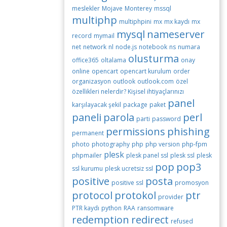
meslekler
Mojave
Monterey
mssql
multiphp
multiphpini
mx
mx kaydı
mx
mysql
nameserver
record
mymail
net
network
nl
node.js
notebook
ns
numara
olusturma
office365
oltalama
onay
online
opencart
opencart kurulum
order
organizasyon
outlook
outlook.com
özel
özellikleri nelerdir? Kişisel ihtiyaçlarınızı
panel
karşılayacak şekil
package
paket
paneli
parola
perl
parti
password
permissions
phishing
permanent
photo
photography
php
php version
php-fpm
plesk
phpmailer
plesk panel ssl
plesk ssl
plesk
pop
pop3
ssl kurumu
plesk ucretsiz ssl
positive
posta
positive ssl
promosyon
protocol
protokol
ptr
provider
PTR kaydı
python
RAA
ransomware
redemption
redirect
refused