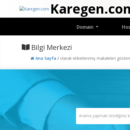
Karegen.co
Domain
Ho
Bilgi Merkezi
Ana Sayfa
/
olarak etiketlenmiş makaleleri göste