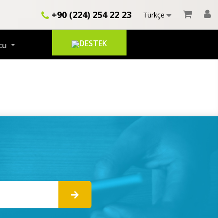
+90 (224) 254 22 23
Türkçe
DESTEK
cu