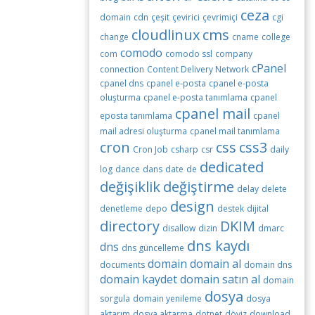
ceza
domain
cdn
çeşit
çevirici
çevrimiçi
cgi
cloudlinux
cms
change
cname
college
comodo
com
comodo ssl
company
cPanel
connection
Content Delivery Network
cpanel dns
cpanel e-posta
cpanel e-posta
oluşturma
cpanel e-posta tanımlama
cpanel
cpanel mail
eposta tanımlama
cpanel
mail adresi oluşturma
cpanel mail tanımlama
cron
css
css3
Cron Job
csharp
csr
daily
dedicated
log
dance
dans
date
de
değişiklik
değiştirme
delay
delete
design
denetleme
depo
destek
dijital
directory
DKIM
disallow
dizin
dmarc
dns kaydı
dns
dns güncelleme
domain
domain al
documents
domain dns
domain kaydet
domain satın al
domain
dosya
sorgula
domain yenileme
dosya
aktarım
dosya aktarma
dotnet
döviz
download