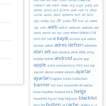
.link
.live
.ltd
.men
.mobi
.moda
.name.tr
.net
.net.tr
.news
.org
.org.tr
.party
.pet
.photo
.press
.pro
.promo
.pub
.rent
.ru
.shop
.social
.space
.store
.systems
.tech
.tel
.tel.tr
.tr
.tv
.tips
.today
.top
.trade
.tv.tr
.us
.video
.web
.vip
.vote
.web.tr
.webcam
.website
.win
.work
.world
.ws
.xyz
.zone
#html
0X800CCC0F
a kaydı
2010
301
500
account
açık
addon
adres defteri
domain
admin
aktiviteler
alan adı
alias
alışveriş
allow
altftp
amaç
android
anahtar kelime
apache
app
apple
araba
aramamotoru
ASCII
asia
asp
ayarlar
asp.net
aspnet
avukat
awstats
ayarları
bağlantı
banka
banka kartı
banner
bar
baro
basamaklı stil sayfası
belge
basın
başlıkları
bedava
bel.tr
blacklist
beyazliste
big sur
bilgi
bilgisayar
bulten
cache
blog
btk
c#
catalina
cc
cc