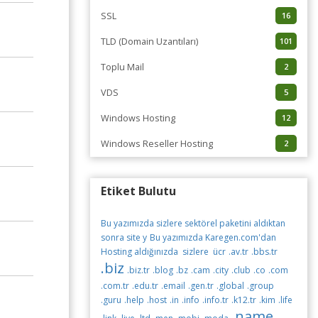
SSL
16
TLD (Domain Uzantıları)
101
Toplu Mail
2
VDS
5
Windows Hosting
12
Windows Reseller Hosting
2
Etiket Bulutu
Bu yazımızda sizlere sektörel paketini aldıktan
sonra site y
Bu yazımızda Karegen.com'dan
Hosting aldığınızda sizlere ücr
.av.tr
.bbs.tr
.biz
.biz.tr
.blog
.bz
.cam
.city
.club
.co
.com
.com.tr
.edu.tr
.email
.gen.tr
.global
.group
.guru
.help
.host
.in
.info
.info.tr
.k12.tr
.kim
.life
.name