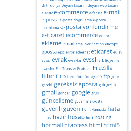
dr.tr
dünya
Duyarlı tasarım
duyarlı web tasarım
e-commerce
e-mail
e-arsiv
e-fatura
e-posta
e-posta doğrulama
e-posta
e-posta yönlendirme
tanımlama
e-ticaret
ecommerce
editor
ekleme
email
email verification
encrypt
eticaret
eposta
epp
error
ethernet
eu
ev
evrak
evssl
ev ssl
evraklar
fark
fidye
file
FileZilla
transfer
File Transfer Protocol
filter
filtre
ftp
form
foto
fotoğraf
fr
gdpr
gereksiz eposta
gerekli
gizli
gizlilik
gmail
google
gönder
grup
güncelleme
güvenilir e-posta
güvenli
güvenlik
hata
hakkımızda
hazır
hesap
hosting
hatası
host
hotmail
htaccess
html
html5