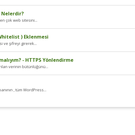
 Nelerdir?
den çok web sitesini...
hitelist ) Eklenmesi
ve şifreyi girerek...
pmalıyım? - HTTPS Yönlendirme
rılan verinin bütünlüğünü...
nının , tüm WordPress...