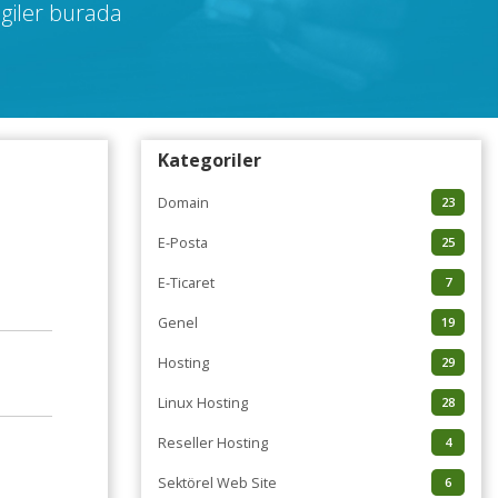
giler burada
Kategoriler
Domain
23
E-Posta
25
E-Ticaret
7
Genel
19
Hosting
29
Linux Hosting
28
Reseller Hosting
4
Sektörel Web Site
6