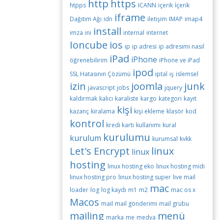
http
https
htpps
ICANN
içerik
İçerik
iframe
Dağıtım Ağı
idn
iletişim
IMAP
imap4
install
imza
ini
internal
internet
Ioncube
ios
ip
ip adresi
ip adresimi nasıl
iPad
iPhone
öğrenebilirim
iPhone ve iPad
ipod
SSL Hatasının Çözümü
iptal
iş
islemsel
izin
joomla
junk
javascript
jobs
jquery
kaldırmak
kalıcı
karaliste
kargo
kategori
kayıt
kişi
kazanç
kiralama
kişi ekleme
klasör
kod
kontrol
kredi kartı
kullanımı
kural
kurulumu
kurulum
kurumsal
kvkk
Let's Encrypt
linux
linux
hosting
linux hosting eko
linux hosting midi
linux hosting pro
linux hosting super
live mail
mac
loader
log
log kaydı
m1
m2
mac os x
Macos
mail
mail gönderimi
mail grubu
mailing
menü
marka
me
medya