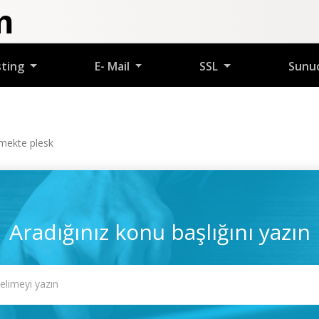
m
sting
E- Mail
SSL
Sunu
rmekte plesk
Aradığınız konu başlığını yazın