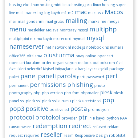
hosting eko
linux hosting midi
linux hosting pro
linux hosting super
mac
Macos
live mail
loader
log
log kaydı
m1
m2
mac os x
mailing
mail
mail gönderimi
mail grubu
marka
me
medya
menü
multiphp
meslekler
Mojave
Monterey
mssql
mysql
multiphpini
mx
mx kaydı
mx record
mymail
nameserver
net
network
nl
node.js
notebook
ns
numara
olusturma
office365
oltalama
onay
online
opencart
opencart kurulum
order
organizasyon
outlook
outlook.com
özel
özellikleri nelerdir? Kişisel ihtiyaçlarınızı karşılayacak şekil
package
panel
paneli
parola
perl
paket
parti
password
permissions
phishing
permanent
photo
plesk
photography
php
php version
php-fpm
phpmailer
plesk
pop
panel ssl
plesk ssl
plesk ssl kurumu
plesk ucretsiz ssl
pop3
positive
posta
positive ssl
promosyon
protocol
protokol
ptr
provider
PTR kaydı
python
RAA
redemption
redirect
ransomware
refused
reklam
reseller
request
required
resim
Responsive Design
robotstxt