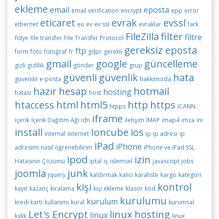
ekleme
email
eposta
email verification
encrypt
epp
error
eticaret
evrak
evssl
ethernet
eu
ev
ev ssl
evraklar
fark
FileZilla
filter
filtre
fidye
file transfer
File Transfer Protocol
gereksiz eposta
ftp
form
foto
fotoğraf
fr
gdpr
gerekli
gmail
google
güncelleme
gizli
gizlilik
gönder
grup
güvenli
güvenlik
hata
güvenilir e-posta
hakkımızda
hazır
hesap
hotmail
hosting
hatası
host
htaccess
html
html5
http
https
htpps
ICANN
iframe
içerik
İçerik Dağıtım Ağı
idn
iletişim
IMAP
imap4
imza
ini
install
Ioncube
ios
internal
internet
ip
ip adresi
ip
iPad
iPhone
adresimi nasıl öğrenebilirim
iPhone ve iPad SSL
ipod
izin
Hatasının Çözümü
iptal
iş
islemsel
javascript
jobs
joomla
junk
jquery
kaldırmak
kalıcı
karaliste
kargo
kategori
kişi
kontrol
kayıt
kazanç
kiralama
kişi ekleme
klasör
kod
kurulumu
kurulum
kredi kartı
kullanımı
kural
kurumsal
Let's Encrypt
linux hosting
linux
kvkk
linux