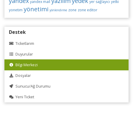
yandex
yazılım
yedek
yandex mail
yer sağlayıcı
yetki
yönetimi
yonetim
zone
zone editor
yönlendirme
Destek
Ticketlarım
Duyurular
Bilgi Merkezi
Dosyalar
Sunucu/Ağ Durumu
Yeni Ticket