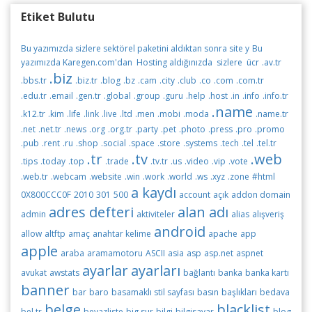
Etiket Bulutu
Bu yazımızda sizlere sektörel paketini aldıktan sonra site y
Bu
yazımızda Karegen.com'dan Hosting aldığınızda sizlere ücr
.av.tr
.biz
.bbs.tr
.biz.tr
.blog
.bz
.cam
.city
.club
.co
.com
.com.tr
.edu.tr
.email
.gen.tr
.global
.group
.guru
.help
.host
.in
.info
.info.tr
.name
.k12.tr
.kim
.life
.link
.live
.ltd
.men
.mobi
.moda
.name.tr
.net
.net.tr
.news
.org
.org.tr
.party
.pet
.photo
.press
.pro
.promo
.pub
.rent
.ru
.shop
.social
.space
.store
.systems
.tech
.tel
.tel.tr
.tr
.tv
.web
.tips
.today
.top
.trade
.tv.tr
.us
.video
.vip
.vote
.web.tr
.webcam
.website
.win
.work
.world
.ws
.xyz
.zone
#html
a kaydı
0X800CCC0F
2010
301
500
account
açık
addon domain
adres defteri
alan adı
admin
aktiviteler
alias
alışveriş
android
allow
altftp
amaç
anahtar kelime
apache
app
apple
araba
aramamotoru
ASCII
asia
asp
asp.net
aspnet
ayarlar
ayarları
avukat
awstats
bağlantı
banka
banka kartı
banner
bar
baro
basamaklı stil sayfası
basın
başlıkları
bedava
belge
blacklist
bel.tr
beyazliste
big sur
bilgi
bilgisayar
blog