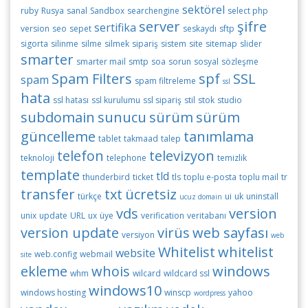
sektörel
ruby
Rusya
sanal
Sandbox
searchengine
select php
server
şifre
sertifika
version
seo
sepet
seskaydı
sftp
sigorta
silinme
silme
silmek
sipariş
sistem
site
sitemap
slider
smarter
smarter mail
smtp
soa
sorun
sosyal
sözleşme
Spam Filters
spf
SSL
spam
spam filtreleme
ssl
hata
ssl hatası
ssl kurulumu
ssl sipariş
stil
stok
studio
subdomain
sunucu
sürüm
sürüm
güncelleme
tanımlama
tablet
takmaad
talep
telefon
televizyon
teknoloji
telephone
temizlik
template
tld
thunderbird
ticket
tls
toplu e-posta
toplu mail
tr
transfer
txt
ücretsiz
türkçe
ui
uk
uninstall
ucuz domain
vds
version
unix
update
URL
ux
üye
verification
veritabanı
version update
virüs
web sayfası
versiyon
web
Whitelist
whitelist
website
web.config
webmail
site
ekleme
whois
windows
whm
wilcard
wildcard ssl
windows10
windows hosting
winscp
yahoo
wordpress