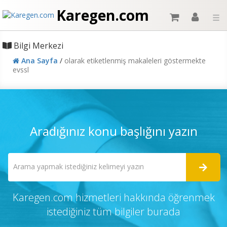
Karegen.com
☰
Bilgi Merkezi
Ana Sayfa
/
olarak etiketlenmiş makaleleri göstermekte
evssl
Aradığınız konu başlığını yazın
Karegen.com hizmetleri hakkında öğrenmek
istediğiniz tüm bilgiler burada