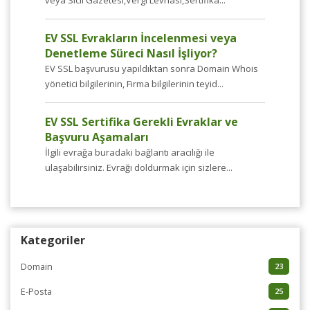
veya Sicil Gazetesi,Vergi Levhası,Sertifika...
EV SSL Evrakların İncelenmesi veya
Denetleme Süreci Nasıl İşliyor?
EV SSL başvurusu yapıldıktan sonra Domain Whois
yönetici bilgilerinin, Firma bilgilerinin teyid...
EV SSL Sertifika Gerekli Evraklar ve
Başvuru Aşamaları
İlgili evrağa buradaki bağlantı aracılığı ile
ulaşabilirsiniz. Evrağı doldurmak için sizlere...
Kategoriler
Domain
23
E-Posta
25