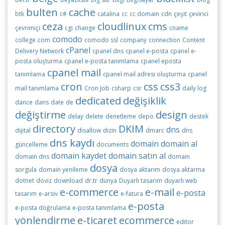
bulten
cache
btk
c#
catalina
cc
cc domain
cdn
çeşit
çevirici
ceza
cloudlinux
cms
çevrimiçi
cgi
change
cname
comodo
college
com
comodo ssl
company
connection
Content
cPanel
Delivery Network
cpanel dns
cpanel e-posta
cpanel e-
posta oluşturma
cpanel e-posta tanımlama
cpanel eposta
cpanel mail
tanımlama
cpanel mail adresi oluşturma
cpanel
cron
css
css3
mail tanımlama
Cron Job
csharp
csr
daily log
dedicated
değişiklik
dance
dans
date
de
değiştirme
design
delay
delete
denetleme
depo
destek
directory
DKIM
dns
dijital
disallow
dizin
dmarc
dns
dns kaydı
domain
domain al
güncelleme
documents
domain kaydet
domain satın al
domain dns
domain
dosya
sorgula
domain yenileme
dosya aktarım
dosya aktarma
dotnet
döviz
download
dr.tr
dünya
Duyarlı tasarım
duyarlı web
e-commerce
e-mail
e-posta
tasarım
e-arsiv
e-fatura
e-posta
e-posta doğrulama
e-posta tanımlama
yönlendirme
e-ticaret
ecommerce
editor