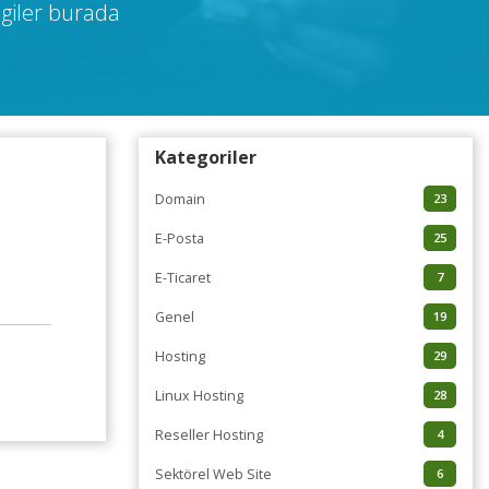
giler burada
Kategoriler
Domain
23
E-Posta
25
E-Ticaret
7
Genel
19
Hosting
29
Linux Hosting
28
Reseller Hosting
4
Sektörel Web Site
6