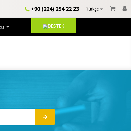
+90 (224) 254 22 23
Türkçe
DESTEK
cu