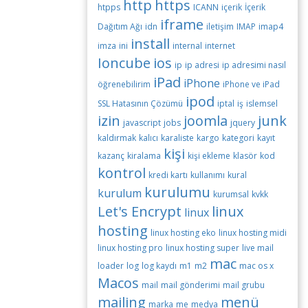
http
https
htpps
ICANN
içerik
İçerik
iframe
Dağıtım Ağı
idn
iletişim
IMAP
imap4
install
imza
ini
internal
internet
Ioncube
ios
ip
ip adresi
ip adresimi nasıl
iPad
iPhone
öğrenebilirim
iPhone ve iPad
ipod
SSL Hatasının Çözümü
iptal
iş
islemsel
izin
joomla
junk
javascript
jobs
jquery
kaldırmak
kalıcı
karaliste
kargo
kategori
kayıt
kişi
kazanç
kiralama
kişi ekleme
klasör
kod
kontrol
kredi kartı
kullanımı
kural
kurulumu
kurulum
kurumsal
kvkk
Let's Encrypt
linux
linux
hosting
linux hosting eko
linux hosting midi
linux hosting pro
linux hosting super
live mail
mac
loader
log
log kaydı
m1
m2
mac os x
Macos
mail
mail gönderimi
mail grubu
mailing
menü
marka
me
medya