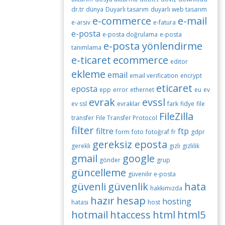
dr.tr
dünya
Duyarlı tasarım
duyarlı web tasarım
e-commerce
e-mail
e-arsiv
e-fatura
e-posta
e-posta doğrulama
e-posta
e-posta yönlendirme
tanımlama
e-ticaret
ecommerce
editor
ekleme
email
email verification
encrypt
eticaret
eposta
epp
error
ethernet
eu
ev
evrak
evssl
ev ssl
evraklar
fark
fidye
file
FileZilla
transfer
File Transfer Protocol
filter
filtre
ftp
form
foto
fotoğraf
fr
gdpr
gereksiz eposta
gerekli
gizli
gizlilik
gmail
google
gönder
grup
güncelleme
güvenilir e-posta
güvenli
güvenlik
hata
hakkımızda
hazır
hesap
hosting
hatası
host
hotmail
htaccess
html
html5