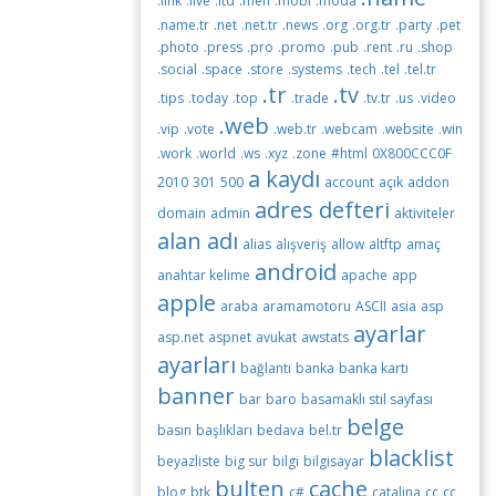
.link
.live
.ltd
.men
.mobi
.moda
.name.tr
.net
.net.tr
.news
.org
.org.tr
.party
.pet
.photo
.press
.pro
.promo
.pub
.rent
.ru
.shop
.social
.space
.store
.systems
.tech
.tel
.tel.tr
.tr
.tv
.tips
.today
.top
.trade
.tv.tr
.us
.video
.web
.vip
.vote
.web.tr
.webcam
.website
.win
.work
.world
.ws
.xyz
.zone
#html
0X800CCC0F
a kaydı
2010
301
500
account
açık
addon
adres defteri
domain
admin
aktiviteler
alan adı
alias
alışveriş
allow
altftp
amaç
android
anahtar kelime
apache
app
apple
araba
aramamotoru
ASCII
asia
asp
ayarlar
asp.net
aspnet
avukat
awstats
ayarları
bağlantı
banka
banka kartı
banner
bar
baro
basamaklı stil sayfası
belge
basın
başlıkları
bedava
bel.tr
blacklist
beyazliste
big sur
bilgi
bilgisayar
bulten
cache
blog
btk
c#
catalina
cc
cc