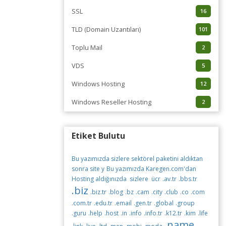
SSL
16
TLD (Domain Uzantıları)
101
Toplu Mail
2
VDS
5
Windows Hosting
12
Windows Reseller Hosting
2
Etiket Bulutu
Bu yazımızda sizlere sektörel paketini aldıktan
sonra site y
Bu yazımızda Karegen.com'dan
Hosting aldığınızda sizlere ücr
.av.tr
.bbs.tr
.biz
.biz.tr
.blog
.bz
.cam
.city
.club
.co
.com
.com.tr
.edu.tr
.email
.gen.tr
.global
.group
.guru
.help
.host
.in
.info
.info.tr
.k12.tr
.kim
.life
.name