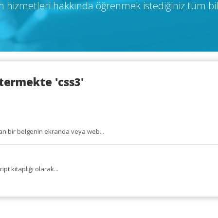
 hizmetleri hakkında öğrenmek istediğiniz tüm bil
termekte 'css3'
lan bir belgenin ekranda veya web...
pt kitaplığı olarak...