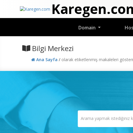
Karegen.co
Domain
Ho
Bilgi Merkezi
Ana Sayfa
/
olarak etiketlenmiş makaleleri göste