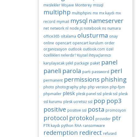
meslekler
Mojave
Monterey
mssql
multiphp
multiphpini
mx
mx kaydı
mx
mysql
nameserver
record
mymail
net
network
nl
node.js
notebook
ns
numara
olusturma
office365
oltalama
onay
online
opencart
opencart kurulum
order
organizasyon
outlook
outlook.com
özel
özellikleri nelerdir? Kişisel ihtiyaçlarınızı
panel
karşılayacak şekil
package
paket
paneli
parola
perl
parti
password
permissions
phishing
permanent
photo
photography
php
php version
php-fpm
plesk
phpmailer
plesk panel ssl
plesk ssl
plesk
pop
pop3
ssl kurumu
plesk ucretsiz ssl
positive
posta
positive ssl
promosyon
protocol
protokol
ptr
provider
PTR kaydı
python
RAA
ransomware
redemption
redirect
refused