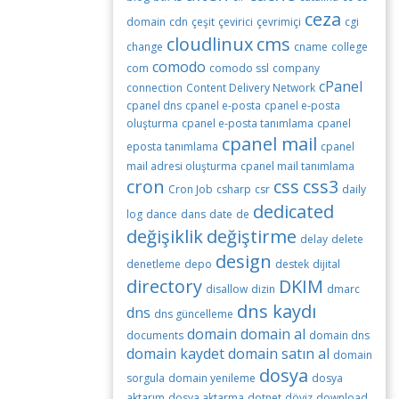
ceza
domain
cdn
çeşit
çevirici
çevrimiçi
cgi
cloudlinux
cms
change
cname
college
comodo
com
comodo ssl
company
cPanel
connection
Content Delivery Network
cpanel dns
cpanel e-posta
cpanel e-posta
oluşturma
cpanel e-posta tanımlama
cpanel
cpanel mail
eposta tanımlama
cpanel
mail adresi oluşturma
cpanel mail tanımlama
cron
css
css3
Cron Job
csharp
csr
daily
dedicated
log
dance
dans
date
de
değişiklik
değiştirme
delay
delete
design
denetleme
depo
destek
dijital
directory
DKIM
disallow
dizin
dmarc
dns kaydı
dns
dns güncelleme
domain
domain al
documents
domain dns
domain kaydet
domain satın al
domain
dosya
sorgula
domain yenileme
dosya
aktarım
dosya aktarma
dotnet
döviz
download