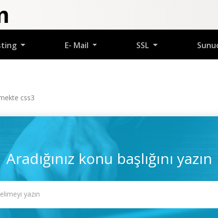
m
sting
E- Mail
SSL
Sunu
rmekte css3
Aradığınız konu başlığını yazın