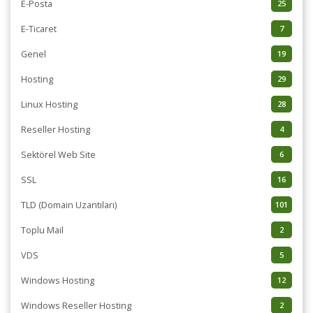
E-Posta
25
E-Ticaret
7
Genel
19
Hosting
29
Linux Hosting
28
Reseller Hosting
4
Sektörel Web Site
6
SSL
16
TLD (Domain Uzantıları)
101
Toplu Mail
2
VDS
5
Windows Hosting
12
Windows Reseller Hosting
2