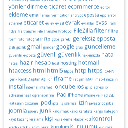
yönlendirme
e-ticaret
ecommerce
editor
ekleme
email
eposta
email verification
encrypt
epp
error
eticaret
evrak
evssl
ethernet
eu
ev
ev ssl
evraklar
fark
FileZilla
filter
filtre
fidye
file transfer
File Transfer Protocol
gereksiz eposta
ftp
form
foto
fotoğraf
fr
gdpr
gerekli
gmail
google
güncelleme
gizli
gizlilik
gönder
grup
güvenli
güvenlik
hata
güvenilir e-posta
hakkımızda
hazır
hesap
hotmail
hosting
hatası
host
htaccess
html
html5
http
https
htpps
ICANN
iframe
içerik
İçerik Dağıtım Ağı
idn
iletişim
IMAP
imap4
imza
ini
install
Ioncube
ios
internal
internet
ip
ip adresi
ip
iPad
iPhone
adresimi nasıl öğrenebilirim
iPhone ve iPad SSL
ipod
izin
Hatasının Çözümü
iptal
iş
islemsel
javascript
jobs
joomla
junk
jquery
kaldırmak
kalıcı
karaliste
kargo
kategori
kişi
kontrol
kayıt
kazanç
kiralama
kişi ekleme
klasör
kod
kurulumu
kurulum
kredi kartı
kullanımı
kural
kurumsal