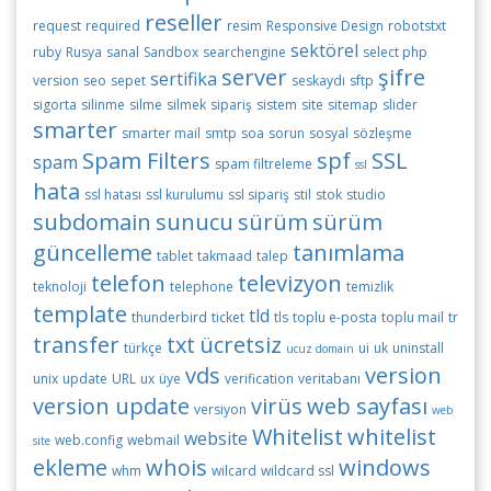
reseller
request
required
resim
Responsive Design
robotstxt
sektörel
ruby
Rusya
sanal
Sandbox
searchengine
select php
server
şifre
sertifika
version
seo
sepet
seskaydı
sftp
sigorta
silinme
silme
silmek
sipariş
sistem
site
sitemap
slider
smarter
smarter mail
smtp
soa
sorun
sosyal
sözleşme
Spam Filters
spf
SSL
spam
spam filtreleme
ssl
hata
ssl hatası
ssl kurulumu
ssl sipariş
stil
stok
studio
subdomain
sunucu
sürüm
sürüm
güncelleme
tanımlama
tablet
takmaad
talep
telefon
televizyon
teknoloji
telephone
temizlik
template
tld
thunderbird
ticket
tls
toplu e-posta
toplu mail
tr
transfer
txt
ücretsiz
türkçe
ui
uk
uninstall
ucuz domain
vds
version
unix
update
URL
ux
üye
verification
veritabanı
version update
virüs
web sayfası
versiyon
web
Whitelist
whitelist
website
web.config
webmail
site
ekleme
whois
windows
whm
wilcard
wildcard ssl