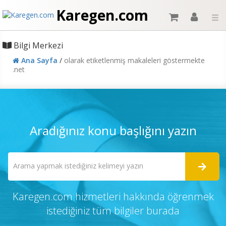
Karegen.com
☰
Bilgi Merkezi
Ana Sayfa
/
olarak etiketlenmiş makaleleri göstermekte
.net
Aradığınız konu başlığını yazın
Karegen.com hizmetleri hakkında öğrenmek
istediğiniz tüm bilgiler burada