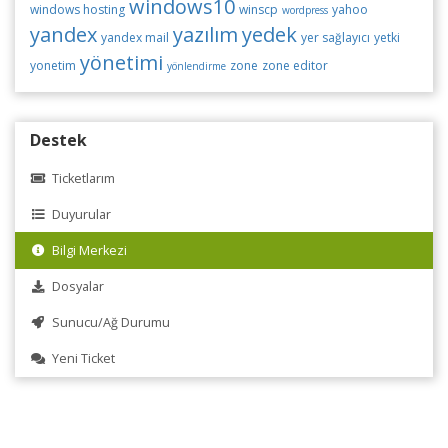
windows10
windows hosting
winscp
yahoo
wordpress
yandex
yazılım
yedek
yandex mail
yer sağlayıcı
yetki
yönetimi
yonetim
zone
zone editor
yönlendirme
Destek
Ticketlarım
Duyurular
Bilgi Merkezi
Dosyalar
Sunucu/Ağ Durumu
Yeni Ticket