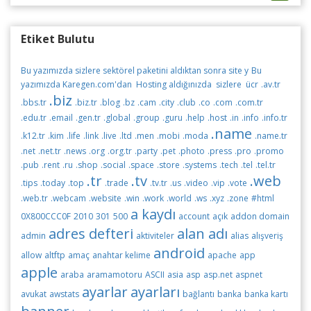
Etiket Bulutu
Bu yazımızda sizlere sektörel paketini aldıktan sonra site y
Bu
yazımızda Karegen.com'dan Hosting aldığınızda sizlere ücr
.av.tr
.biz
.bbs.tr
.biz.tr
.blog
.bz
.cam
.city
.club
.co
.com
.com.tr
.edu.tr
.email
.gen.tr
.global
.group
.guru
.help
.host
.in
.info
.info.tr
.name
.k12.tr
.kim
.life
.link
.live
.ltd
.men
.mobi
.moda
.name.tr
.net
.net.tr
.news
.org
.org.tr
.party
.pet
.photo
.press
.pro
.promo
.pub
.rent
.ru
.shop
.social
.space
.store
.systems
.tech
.tel
.tel.tr
.tr
.tv
.web
.tips
.today
.top
.trade
.tv.tr
.us
.video
.vip
.vote
.web.tr
.webcam
.website
.win
.work
.world
.ws
.xyz
.zone
#html
a kaydı
0X800CCC0F
2010
301
500
account
açık
addon domain
adres defteri
alan adı
admin
aktiviteler
alias
alışveriş
android
allow
altftp
amaç
anahtar kelime
apache
app
apple
araba
aramamotoru
ASCII
asia
asp
asp.net
aspnet
ayarlar
ayarları
avukat
awstats
bağlantı
banka
banka kartı