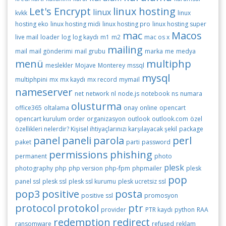
Let's Encrypt
linux hosting
linux
kvkk
linux
hosting eko
linux hosting midi
linux hosting pro
linux hosting super
mac
Macos
live mail
loader
log
log kaydı
m1
m2
mac os x
mailing
mail
mail gönderimi
mail grubu
marka
me
medya
menü
multiphp
meslekler
Mojave
Monterey
mssql
mysql
multiphpini
mx
mx kaydı
mx record
mymail
nameserver
net
network
nl
node.js
notebook
ns
numara
olusturma
office365
oltalama
onay
online
opencart
opencart kurulum
order
organizasyon
outlook
outlook.com
özel
özellikleri nelerdir? Kişisel ihtiyaçlarınızı karşılayacak şekil
package
panel
paneli
parola
perl
paket
parti
password
permissions
phishing
permanent
photo
plesk
photography
php
php version
php-fpm
phpmailer
plesk
pop
panel ssl
plesk ssl
plesk ssl kurumu
plesk ucretsiz ssl
pop3
positive
posta
positive ssl
promosyon
protocol
protokol
ptr
provider
PTR kaydı
python
RAA
redemption
redirect
ransomware
refused
reklam