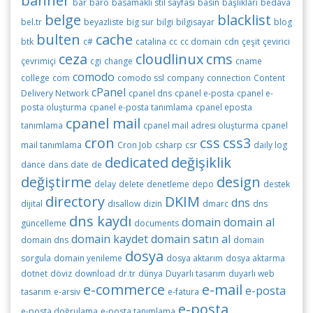
banner
bar
baro
basamaklı stil sayfası
basın
başlıkları
bedava
belge
blacklist
bel.tr
beyazliste
big sur
bilgi
bilgisayar
blog
bulten
cache
btk
c#
catalina
cc
cc domain
cdn
çeşit
çevirici
ceza
cloudlinux
cms
çevrimiçi
cgi
change
cname
comodo
college
com
comodo ssl
company
connection
Content
cPanel
Delivery Network
cpanel dns
cpanel e-posta
cpanel e-
posta oluşturma
cpanel e-posta tanımlama
cpanel eposta
cpanel mail
tanımlama
cpanel mail adresi oluşturma
cpanel
cron
css
css3
mail tanımlama
Cron Job
csharp
csr
daily log
dedicated
değişiklik
dance
dans
date
de
değiştirme
design
delay
delete
denetleme
depo
destek
directory
DKIM
dns
dijital
disallow
dizin
dmarc
dns
dns kaydı
domain
domain al
güncelleme
documents
domain kaydet
domain satın al
domain dns
domain
dosya
sorgula
domain yenileme
dosya aktarım
dosya aktarma
dotnet
döviz
download
dr.tr
dünya
Duyarlı tasarım
duyarlı web
e-commerce
e-mail
e-posta
tasarım
e-arsiv
e-fatura
e-posta
e-posta doğrulama
e-posta tanımlama