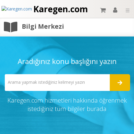
Karegen.com
☰
Bilgi Merkezi
Aradığınız konu başlığını yazın
Karegen.com hizmetleri hakkında öğrenmek
istediğiniz tüm bilgiler burada