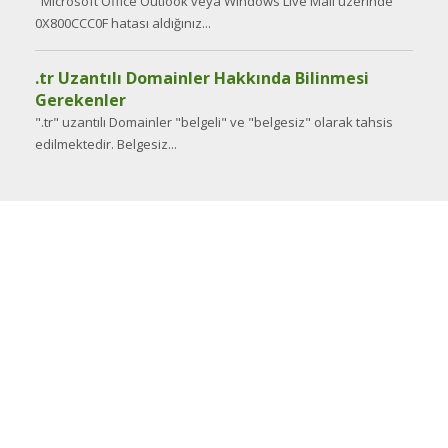
Microsoft Office Outlook veya Windows Live Mail üzerinde
0X800CCC0F hatası aldığınız...
.tr Uzantılı Domainler Hakkında Bilinmesi
Gerekenler
".tr" uzantılı Domainler "belgeli" ve "belgesiz" olarak tahsis
edilmektedir. Belgesiz...